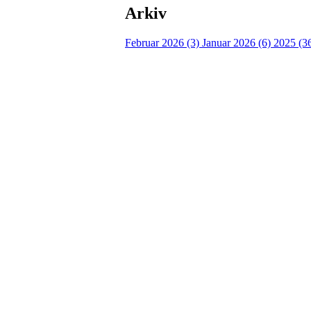
Arkiv
Februar 2026 (3)
Januar 2026 (6)
2025 (3
Idrettslaget Jutul
Skuiløkka 15, 1340 SKUI
Org. nr.: 984 495 358
+ 47 90 20 86 87
kontor@jutul.net
Bli medlem i klubben!
Trykk her for innmelding