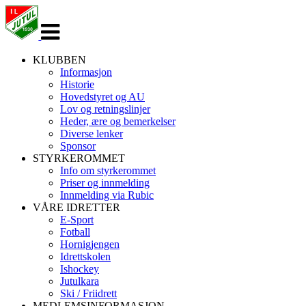
Veksle
navigasjon
KLUBBEN
Informasjon
Historie
Hovedstyret og AU
Lov og retningslinjer
Heder, ære og bemerkelser
Diverse lenker
Sponsor
STYRKEROMMET
Info om styrkerommet
Priser og innmelding
Innmelding via Rubic
VÅRE IDRETTER
E-Sport
Fotball
Hornigjengen
Idrettskolen
Ishockey
Jutulkara
Ski / Friidrett
MEDLEMSINFORMASJON