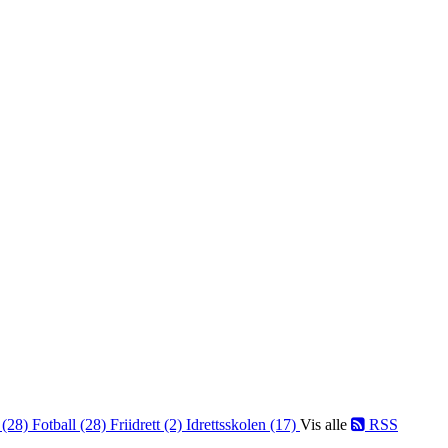
 (28)
Fotball (28)
Friidrett (2)
Idrettsskolen (17)
Vis alle
RSS