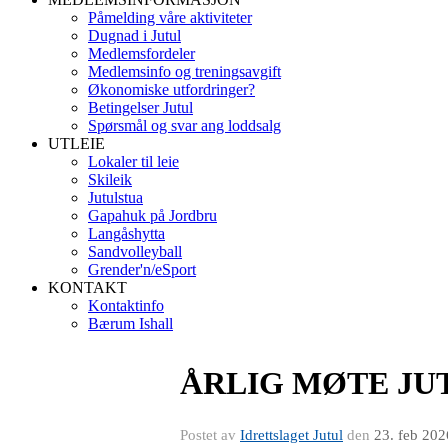
Påmelding våre aktiviteter
Dugnad i Jutul
Medlemsfordeler
Medlemsinfo og treningsavgift
Økonomiske utfordringer?
Betingelser Jutul
Spørsmål og svar ang loddsalg
UTLEIE
Lokaler til leie
Skileik
Jutulstua
Gapahuk på Jordbru
Langåshytta
Sandvolleyball
Grender'n/eSport
KONTAKT
Kontaktinfo
Bærum Ishall
ÅRLIG MØTE JU
Postet av
Idrettslaget Jutul
den
23. feb 202