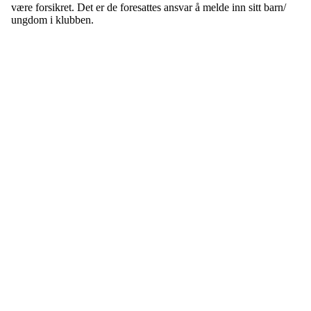
være forsikret. Det er de foresattes ansvar å melde inn sitt barn/
ungdom i klubben.
Idrettslaget Jutul
Skuiløkka 15, 1340 SKUI
Org. nr.: 984 495 358
+ 47 90 20 86 87
kontor@jutul.net
Bli medlem i klubben!