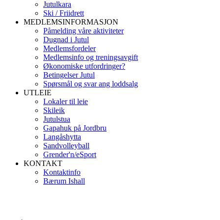
Jutulkara
Ski / Friidrett
MEDLEMSINFORMASJON
Påmelding våre aktiviteter
Dugnad i Jutul
Medlemsfordeler
Medlemsinfo og treningsavgift
Økonomiske utfordringer?
Betingelser Jutul
Spørsmål og svar ang loddsalg
UTLEIE
Lokaler til leie
Skileik
Jutulstua
Gapahuk på Jordbru
Langåshytta
Sandvolleyball
Grender'n/eSport
KONTAKT
Kontaktinfo
Bærum Ishall