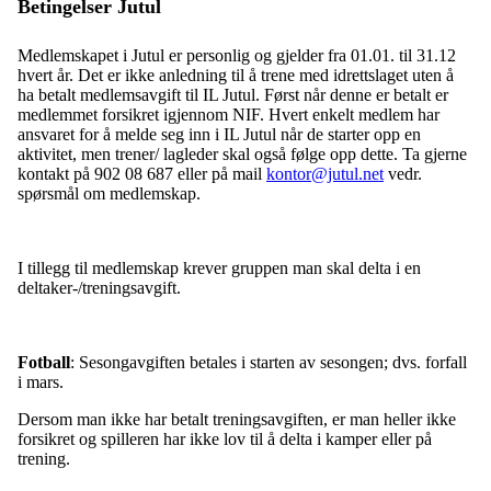
Betingelser Jutul
Medlemskapet i Jutul er personlig og gjelder fra 01.01. til 31.12
hvert år. Det er ikke anledning til å trene med idrettslaget uten å
ha betalt medlemsavgift til IL Jutul. Først når denne er betalt er
medlemmet forsikret igjennom NIF. Hvert enkelt medlem har
ansvaret for å melde seg inn i IL Jutul når de starter opp en
aktivitet, men trener/ lagleder skal også følge opp dette. Ta gjerne
kontakt på 902 08 687 eller på mail
kontor@jutul.net
vedr.
spørsmål om medlemskap.
I tillegg til medlemskap krever gruppen man skal delta i en
deltaker-/treningsavgift.
Fotball
: Sesongavgiften betales i starten av sesongen; dvs. forfall
i mars.
Dersom man ikke har betalt treningsavgiften, er man heller ikke
forsikret og spilleren har ikke lov til å delta i kamper eller på
trening.