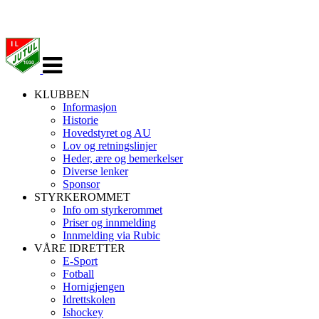
Veksle
navigasjon
KLUBBEN
Informasjon
Historie
Hovedstyret og AU
Lov og retningslinjer
Heder, ære og bemerkelser
Diverse lenker
Sponsor
STYRKEROMMET
Info om styrkerommet
Priser og innmelding
Innmelding via Rubic
VÅRE IDRETTER
E-Sport
Fotball
Hornigjengen
Idrettskolen
Ishockey