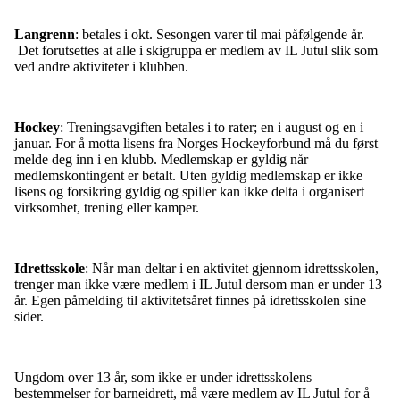
Langrenn
: betales i okt. Sesongen varer til mai påfølgende år.
Det forutsettes at alle i skigruppa er medlem av IL Jutul slik som
ved andre aktiviteter i klubben.
Hockey
: Treningsavgiften betales i to rater; en i august og en i
januar. For å motta lisens fra Norges Hockeyforbund må du først
melde deg inn i en klubb. Medlemskap er gyldig når
medlemskontingent er betalt. Uten gyldig medlemskap er ikke
lisens og forsikring gyldig og spiller kan ikke delta i organisert
virksomhet, trening eller kamper.
Idrettsskole
: Når man deltar i en aktivitet gjennom idrettsskolen,
trenger man ikke være medlem i IL Jutul dersom man er under 13
år. Egen påmelding til aktivitetsåret finnes på idrettsskolen sine
sider.
Ungdom over 13 år, som ikke er under idrettsskolens
bestemmelser for barneidrett, må være medlem av IL Jutul for å