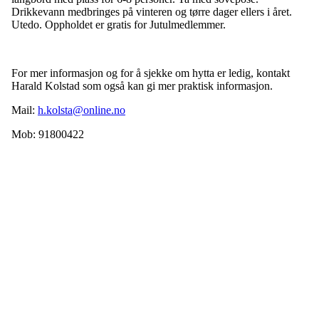
Drikkevann medbringes på vinteren og tørre dager ellers i året.
Utedo. Oppholdet er gratis for Jutulmedlemmer.
For mer informasjon og for å sjekke om hytta er ledig, kontakt
Harald Kolstad som også kan gi mer praktisk informasjon.
Mail:
h.kolsta@online.no
Mob: 91800422
Idrettslaget Jutul
Skuiløkka 15, 1340 SKUI
Org. nr.: 984 495 358