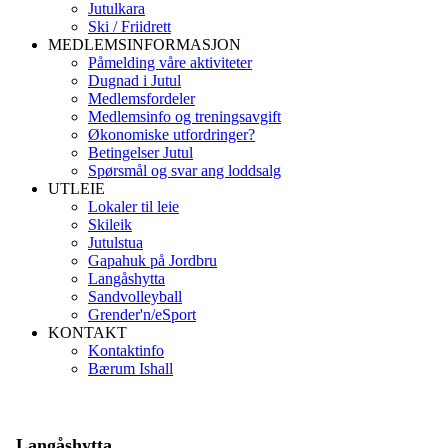
Jutulkara
Ski / Friidrett
MEDLEMSINFORMASJON
Påmelding våre aktiviteter
Dugnad i Jutul
Medlemsfordeler
Medlemsinfo og treningsavgift
Økonomiske utfordringer?
Betingelser Jutul
Spørsmål og svar ang loddsalg
UTLEIE
Lokaler til leie
Skileik
Jutulstua
Gapahuk på Jordbru
Langåshytta
Sandvolleyball
Grender'n/eSport
KONTAKT
Kontaktinfo
Bærum Ishall
Langåshytta