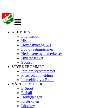
Veksle
navigasjon
KLUBBEN
Informasjon
Historie
Hovedstyret og AU
Lov og retningslinjer
Heder, ære og bemerkelser
Diverse lenker
Sponsor
STYRKEROMMET
Info om styrkerommet
Priser og innmelding
Innmelding via Rubic
VÅRE IDRETTER
E-Sport
Fotball
Hornigjengen
Idrettskolen
Ishockey