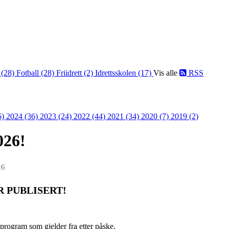
 (28)
Fotball (28)
Friidrett (2)
Idrettsskolen (17)
Vis alle
RSS
6)
2024 (36)
2023 (24)
2022 (44)
2021 (34)
2020 (7)
2019 (2)
026!
26
 PUBLISERT!
sprogram som gjelder fra etter påske.