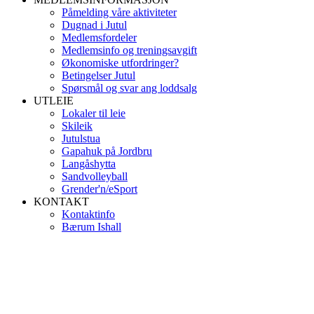
Påmelding våre aktiviteter
Dugnad i Jutul
Medlemsfordeler
Medlemsinfo og treningsavgift
Økonomiske utfordringer?
Betingelser Jutul
Spørsmål og svar ang loddsalg
UTLEIE
Lokaler til leie
Skileik
Jutulstua
Gapahuk på Jordbru
Langåshytta
Sandvolleyball
Grender'n/eSport
KONTAKT
Kontaktinfo
Bærum Ishall