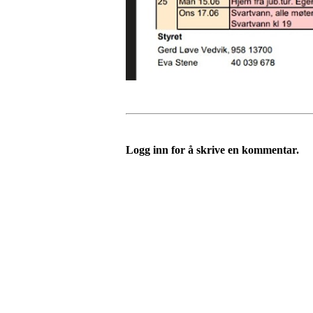
Logg inn for å skrive en kommentar.
Idrettslaget Jutul
Skuiløkka 15, 1340 SKUI
Org. nr.: 984 495 358
+ 47 90 20 86 87