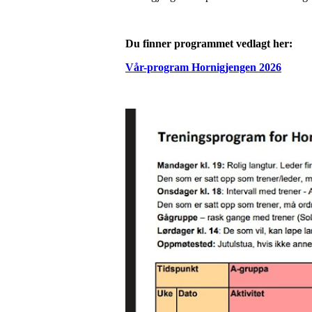
Du finner programmet vedlagt her:
Vår-program Hornigjengen 2026