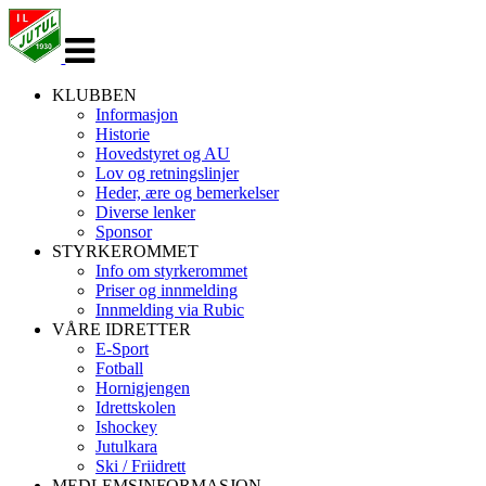
Veksle
navigasjon
KLUBBEN
Informasjon
Historie
Hovedstyret og AU
Lov og retningslinjer
Heder, ære og bemerkelser
Diverse lenker
Sponsor
STYRKEROMMET
Info om styrkerommet
Priser og innmelding
Innmelding via Rubic
VÅRE IDRETTER
E-Sport
Fotball
Hornigjengen
Idrettskolen
Ishockey
Jutulkara
Ski / Friidrett
MEDLEMSINFORMASJON