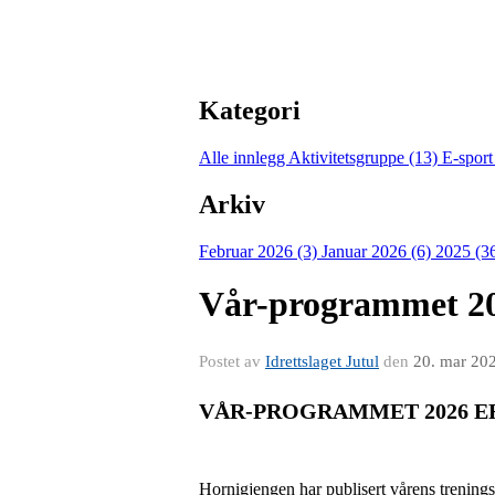
Kategori
Alle innlegg
Aktivitetsgruppe (13)
E-sport
Arkiv
Februar 2026 (3)
Januar 2026 (6)
2025 (3
Vår-programmet 2
Postet av
Idrettslaget Jutul
den
20. mar 20
VÅR-PROGRAMMET 2026 ER
Hornigjengen har publisert vårens trening