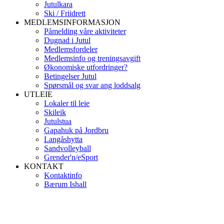
Jutulkara
Ski / Friidrett
MEDLEMSINFORMASJON
Påmelding våre aktiviteter
Dugnad i Jutul
Medlemsfordeler
Medlemsinfo og treningsavgift
Økonomiske utfordringer?
Betingelser Jutul
Spørsmål og svar ang loddsalg
UTLEIE
Lokaler til leie
Skileik
Jutulstua
Gapahuk på Jordbru
Langåshytta
Sandvolleyball
Grender'n/eSport
KONTAKT
Kontaktinfo
Bærum Ishall