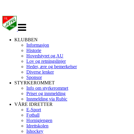
Veksle
navigasjon
KLUBBEN
Informasjon
Historie
Hovedstyret og AU
Lov og retningslinjer
Heder, ære og bemerkelser
Diverse lenker
Sponsor
STYRKEROMMET
Info om styrkerommet
Priser og innmelding
Innmelding via Rubic
VÅRE IDRETTER
E-Sport
Fotball
Hornigjengen
Idrettskolen
Ishockey