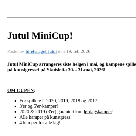
Jutul MiniCup!
Postet av
Idrettslaget Jutul
den
19. feb 2026
Jutul MiniCup arrangeres siste helgen i mai, og kampene spille
på kunstgresset på Skuisletta 30. - 31.mai, 2026!
OM CUPEN
:
For spillere f. 2020, 2019, 2018 og 2017!
3'er og 5'er-kamper!
2020 & 2019 (3'er) garantert kun
lørdagskamper
!
Alle kamper på kunstgress!
4 kamper for alle lag!