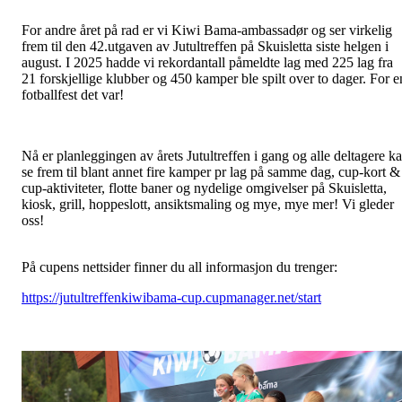
For andre året på rad er vi Kiwi Bama-ambassadør og ser virkelig
frem til den 42.utgaven av Jutultreffen på Skuisletta siste helgen i
august. I 2025 hadde vi rekordantall påmeldte lag med 225 lag fra
21 forskjellige klubber og 450 kamper ble spilt over to dager. For e
fotballfest det var!
Nå er planleggingen av årets Jutultreffen i gang og alle deltagere k
se frem til blant annet fire kamper pr lag på samme dag, cup-kort &
cup-aktiviteter, flotte baner og nydelige omgivelser på Skuisletta,
kiosk, grill, hoppeslott, ansiktsmaling og mye, mye mer! Vi gleder
oss!
På cupens nettsider finner du all informasjon du trenger:
https://jutultreffenkiwibama-cup.cupmanager.net/start