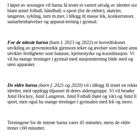
I løpet av sesongen vil barna få testet et variert utvalg av idretter s
blant annet fotball, håndball, e-sport (for de eldste), skøyter,
langrenn, sykling, turn m.mer, i tillegg til masse lek, konkurranser,
samarbeidsøvelser og apparat-trening i gymsal.
For de minste barna
(barn f. 2023 og 2022) er hovedfokuset
utvikling av grovmotorikk gjennom leker og øvelser som blant ann
utvikler ferdigheter som balanse, kjernestyrke og koordinasjon. Vi
vil ha mange treninger i gymsal med stasjonstrening både med og
uten apparater.
De eldre barna
(barn f. 2021 og 2020)
vil i tillegg få testet en rekk
idretter, med opplegg tilpasset til deres aldersgruppe. Vi vil besøke
Jutul Hockey, Jutul Langrenn, Jutul Fotball (høst og vår) og Jutul E
sport, men også ha mange treninger i gymsalen med lek og moro.
Treningene for de minste barna varer 45 minutter, mens de eldre
trener i 60 minutter.