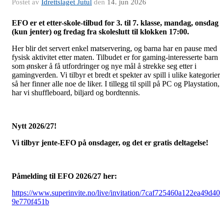
Postet av
Idrettslaget Jutul
den
14. jun 2026
EFO er et etter-skole-tilbud for 3. til 7. klasse, mandag, onsdag
(kun jenter) og fredag fra skoleslutt til klokken 17:00.
Her blir det servert enkel matservering, og barna har en pause med
fysisk aktivitet etter maten. Tilbudet er for gaming-interesserte barn
som ønsker å få utfordringer og nye mål å strekke seg etter i
gamingverden. Vi tilbyr et bredt et spekter av spill i ulike kategorier
så her finner alle noe de liker. I tillegg til spill på PC og Playstation,
har vi shuffleboard, biljard og bordtennis.
Nytt 2026/27!
Vi tilbyr jente-EFO på onsdager, og det er gratis deltagelse!
Påmelding til EFO 2026/27 her:
https://www.superinvite.no/live/invitation/7caf725460a122ea49d4
9e770f451b