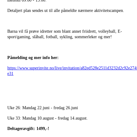
mellom 09:00 - 15:00.
Detaljert plan sendes ut til alle påmeldte nærmere aktivitetscampen.
Barna vil få prøve idretter som blant annet friidrett, volleyball, E-
sport/gaming, slåball, fotball, sykling, sommerleker og mer!
Påmelding og mer info her:
https://www.superinvite.no/live/invitation/a82ed528e2511d3232d2c92e274
e31
Uke 26: Mandag 22.juni - fredag 26.juni
Uke 33: Mandag 10.august - fredag 14.august.
Deltageravgift: 1499,-!