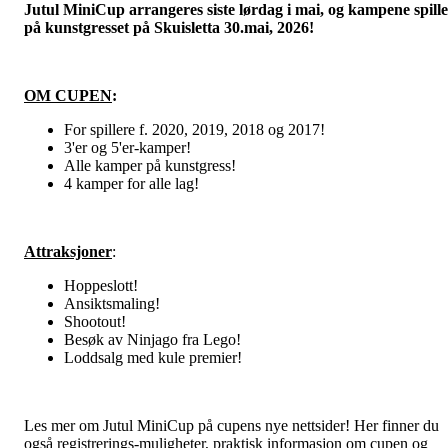
Jutul MiniCup arrangeres siste lørdag i mai, og kampene spille
på kunstgresset på Skuisletta 30.mai, 2026!
OM CUPEN
:
For spillere f. 2020, 2019, 2018 og 2017!
3'er og 5'er-kamper!
Alle kamper på kunstgress!
4 kamper for alle lag!
Attraksjoner
:
Hoppeslott!
Ansiktsmaling!
Shootout!
Besøk av Ninjago fra Lego!
Loddsalg med kule premier!
Les mer om Jutul MiniCup på cupens nye nettsider! Her finner du
også registrerings-muligheter, praktisk informasjon om cupen og