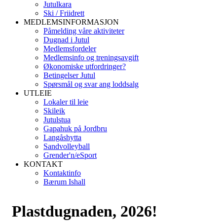
Jutulkara
Ski / Friidrett
MEDLEMSINFORMASJON
Påmelding våre aktiviteter
Dugnad i Jutul
Medlemsfordeler
Medlemsinfo og treningsavgift
Økonomiske utfordringer?
Betingelser Jutul
Spørsmål og svar ang loddsalg
UTLEIE
Lokaler til leie
Skileik
Jutulstua
Gapahuk på Jordbru
Langåshytta
Sandvolleyball
Grender'n/eSport
KONTAKT
Kontaktinfo
Bærum Ishall
Plastdugnaden, 2026!