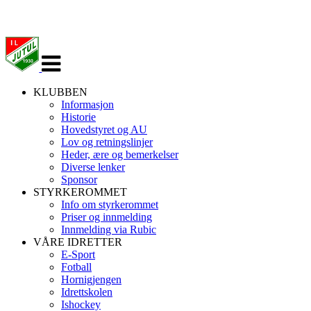
Veksle
navigasjon
KLUBBEN
Informasjon
Historie
Hovedstyret og AU
Lov og retningslinjer
Heder, ære og bemerkelser
Diverse lenker
Sponsor
STYRKEROMMET
Info om styrkerommet
Priser og innmelding
Innmelding via Rubic
VÅRE IDRETTER
E-Sport
Fotball
Hornigjengen
Idrettskolen
Ishockey