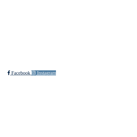
Org. nr.: 984 495 358
+ 47 90 20 86 87
kontor@jutul.net
Bli medlem i klubben!
Trykk her for innmelding
Facebook
Instagram