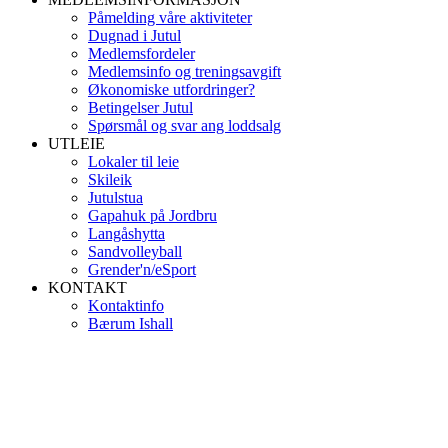
Påmelding våre aktiviteter
Dugnad i Jutul
Medlemsfordeler
Medlemsinfo og treningsavgift
Økonomiske utfordringer?
Betingelser Jutul
Spørsmål og svar ang loddsalg
UTLEIE
Lokaler til leie
Skileik
Jutulstua
Gapahuk på Jordbru
Langåshytta
Sandvolleyball
Grender'n/eSport
KONTAKT
Kontaktinfo
Bærum Ishall