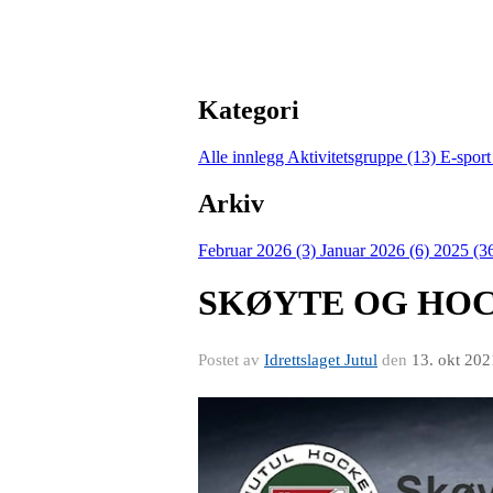
Kategori
Alle innlegg
Aktivitetsgruppe (13)
E-sport
Arkiv
Februar 2026 (3)
Januar 2026 (6)
2025 (3
SKØYTE OG HO
Postet av
Idrettslaget Jutul
den
13. okt 202