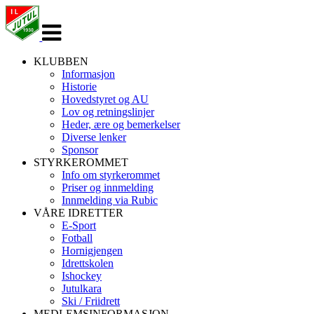
Veksle
navigasjon
KLUBBEN
Informasjon
Historie
Hovedstyret og AU
Lov og retningslinjer
Heder, ære og bemerkelser
Diverse lenker
Sponsor
STYRKEROMMET
Info om styrkerommet
Priser og innmelding
Innmelding via Rubic
VÅRE IDRETTER
E-Sport
Fotball
Hornigjengen
Idrettskolen
Ishockey
Jutulkara
Ski / Friidrett
MEDLEMSINFORMASJON