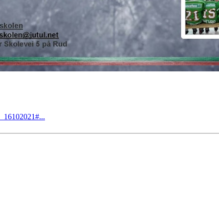
e_16102021#...