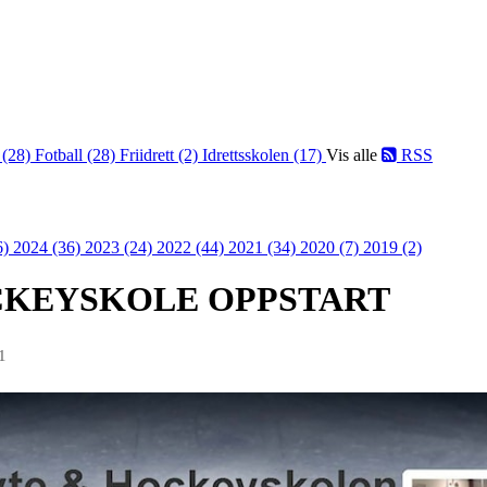
 (28)
Fotball (28)
Friidrett (2)
Idrettsskolen (17)
Vis alle
RSS
6)
2024 (36)
2023 (24)
2022 (44)
2021 (34)
2020 (7)
2019 (2)
CKEYSKOLE OPPSTART
1