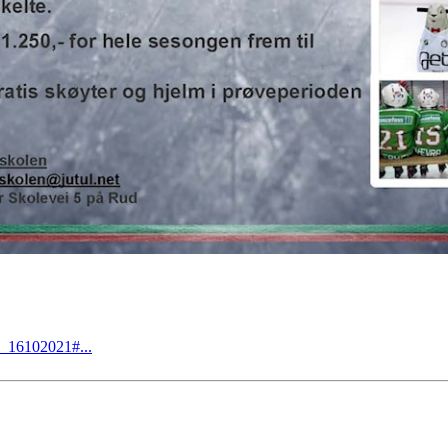
e_16102021#...