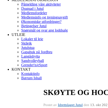
Påmelding våre aktiviteter
Dugnad i Jutul
Medlemsfordeler
Medlemsinfo og treningsavgift
Økonomiske utfordringer?
Betingelser Jutul
Spørsmål og svar ang loddsalg
UTLEIE
Lokaler til leie
Skileik
Jutulstua
Gapahuk på Jordbru
Langåshytta
Sandvolleyball
Grender'n/eSport
KONTAKT
Kontaktinfo
Bærum Ishall
SKØYTE OG HO
Postet av
Idrettslaget Jutul
den
13. okt 202