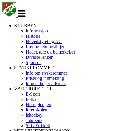
Veksle
navigasjon
KLUBBEN
Informasjon
Historie
Hovedstyret og AU
Lov og retningslinjer
Heder, ære og bemerkelser
Diverse lenker
Sponsor
STYRKEROMMET
Info om styrkerommet
Priser og innmelding
Innmelding via Rubic
VÅRE IDRETTER
E-Sport
Fotball
Hornigjengen
Idrettskolen
Ishockey
Jutulkara
Ski / Friidrett
MEDLEMSINFORMASJON