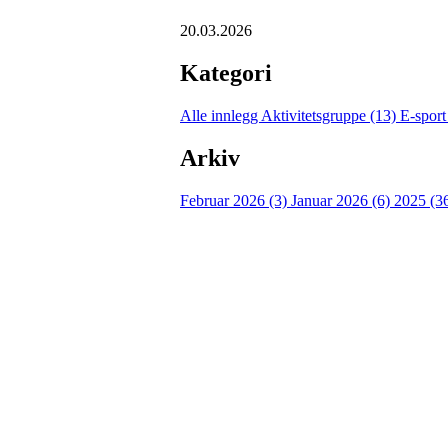
20.03.2026
Kategori
Alle innlegg
Aktivitetsgruppe (13)
E-sport
Arkiv
Februar 2026 (3)
Januar 2026 (6)
2025 (3
Idrettslaget Jutul
Skuiløkka 15, 1340 SKUI
Org. nr.: 984 495 358
+ 47 90 20 86 87