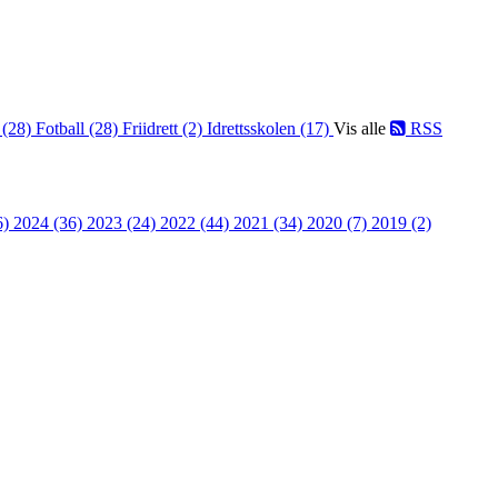
 (28)
Fotball (28)
Friidrett (2)
Idrettsskolen (17)
Vis alle
RSS
6)
2024 (36)
2023 (24)
2022 (44)
2021 (34)
2020 (7)
2019 (2)