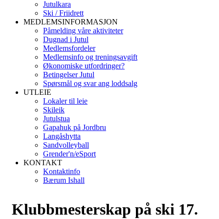
Jutulkara
Ski / Friidrett
MEDLEMSINFORMASJON
Påmelding våre aktiviteter
Dugnad i Jutul
Medlemsfordeler
Medlemsinfo og treningsavgift
Økonomiske utfordringer?
Betingelser Jutul
Spørsmål og svar ang loddsalg
UTLEIE
Lokaler til leie
Skileik
Jutulstua
Gapahuk på Jordbru
Langåshytta
Sandvolleyball
Grender'n/eSport
KONTAKT
Kontaktinfo
Bærum Ishall
Klubbmesterskap på ski 17.