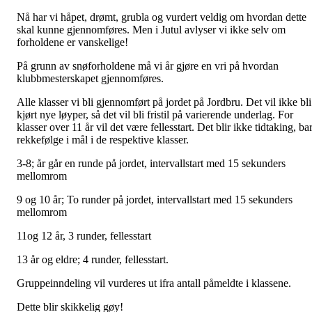
Nå har vi håpet, drømt, grubla og vurdert veldig om hvordan dette
skal kunne gjennomføres. Men i Jutul avlyser vi ikke selv om
forholdene er vanskelige!
På grunn av snøforholdene må vi år gjøre en vri på hvordan
klubbmesterskapet gjennomføres.
Alle klasser vi bli gjennomført på jordet på Jordbru. Det vil ikke bli
kjørt nye løyper, så det vil bli fristil på varierende underlag. For
klasser over 11 år vil det være fellesstart. Det blir ikke tidtaking, ba
rekkefølge i mål i de respektive klasser.
3-8; år går en runde på jordet, intervallstart med 15 sekunders
mellomrom
9 og 10 år; To runder på jordet, intervallstart med 15 sekunders
mellomrom
11og 12 år, 3 runder, fellesstart
13 år og eldre; 4 runder, fellesstart.
Gruppeinndeling vil vurderes ut ifra antall påmeldte i klassene.
Dette blir skikkelig gøy!