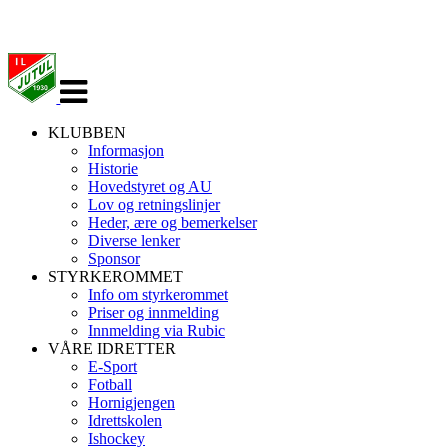
Veksle
navigasjon
KLUBBEN
Informasjon
Historie
Hovedstyret og AU
Lov og retningslinjer
Heder, ære og bemerkelser
Diverse lenker
Sponsor
STYRKEROMMET
Info om styrkerommet
Priser og innmelding
Innmelding via Rubic
VÅRE IDRETTER
E-Sport
Fotball
Hornigjengen
Idrettskolen
Ishockey