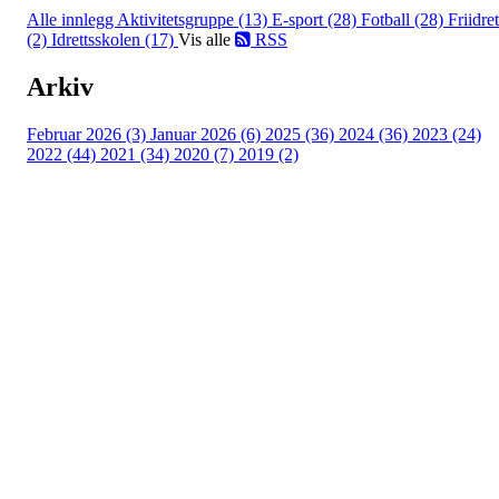
Alle innlegg
Aktivitetsgruppe (13)
E-sport (28)
Fotball (28)
Friidret
(2)
Idrettsskolen (17)
Vis alle
RSS
Arkiv
Februar 2026 (3)
Januar 2026 (6)
2025 (36)
2024 (36)
2023 (24)
2022 (44)
2021 (34)
2020 (7)
2019 (2)
Idrettslaget Jutul
Skuiløkka 15, 1340 SKUI
Org. nr.: 984 495 358
+ 47 90 20 86 87
kontor@jutul.net