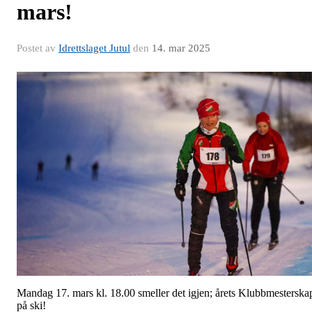
mars!
Postet av
Idrettslaget Jutul
den
14. mar 2025
Mandag 17. mars kl. 18.00 smeller det igjen; årets Klubbmesterska
på ski!