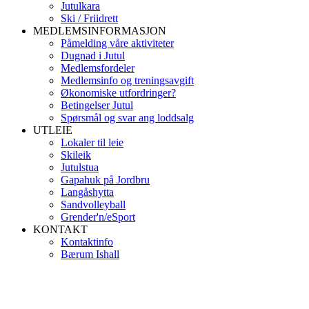
Jutulkara
Ski / Friidrett
MEDLEMSINFORMASJON
Påmelding våre aktiviteter
Dugnad i Jutul
Medlemsfordeler
Medlemsinfo og treningsavgift
Økonomiske utfordringer?
Betingelser Jutul
Spørsmål og svar ang loddsalg
UTLEIE
Lokaler til leie
Skileik
Jutulstua
Gapahuk på Jordbru
Langåshytta
Sandvolleyball
Grender'n/eSport
KONTAKT
Kontaktinfo
Bærum Ishall