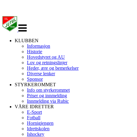
Veksle
navigasjon
KLUBBEN
Informasjon
Historie
Hovedstyret og AU
Lov og retningslinjer
Heder, ære og bemerkelser
Diverse lenker
Sponsor
STYRKEROMMET
Info om styrkerommet
Priser og innmelding
Innmelding via Rubic
VÅRE IDRETTER
E-Sport
Fotball
Hornigjengen
Idrettskolen
Ishockey