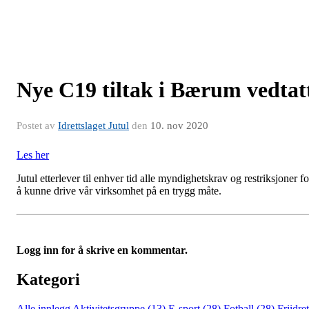
Nye C19 tiltak i Bærum vedtat
Postet av
Idrettslaget Jutul
den
10. nov 2020
Les her
Jutul etterlever til enhver tid alle myndighetskrav og restriksjoner fo
å kunne drive vår virksomhet på en trygg måte.
Logg inn for å skrive en kommentar.
Kategori
Alle innlegg
Aktivitetsgruppe (13)
E-sport (28)
Fotball (28)
Friidret