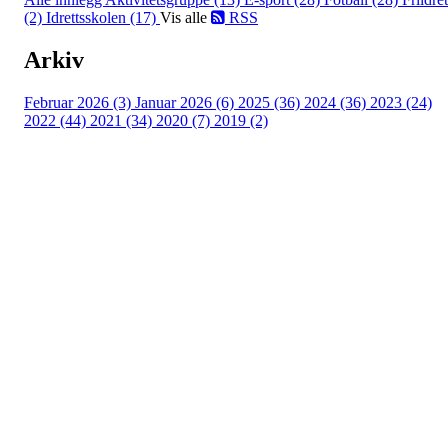
(2)
Idrettsskolen (17)
Vis alle
RSS
Arkiv
Februar 2026 (3)
Januar 2026 (6)
2025 (36)
2024 (36)
2023 (24)
2022 (44)
2021 (34)
2020 (7)
2019 (2)
Idrettslaget Jutul
Skuiløkka 15, 1340 SKUI
Org. nr.: 984 495 358
+ 47 90 20 86 87
kontor@jutul.net