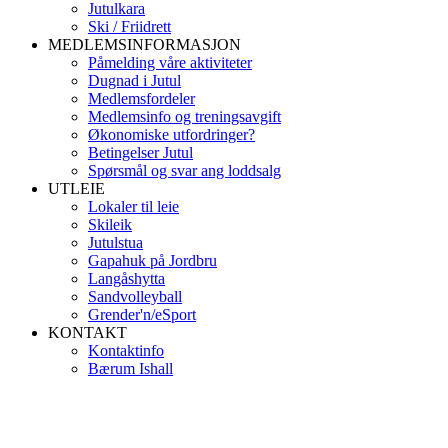
Jutulkara
Ski / Friidrett
MEDLEMSINFORMASJON
Påmelding våre aktiviteter
Dugnad i Jutul
Medlemsfordeler
Medlemsinfo og treningsavgift
Økonomiske utfordringer?
Betingelser Jutul
Spørsmål og svar ang loddsalg
UTLEIE
Lokaler til leie
Skileik
Jutulstua
Gapahuk på Jordbru
Langåshytta
Sandvolleyball
Grender'n/eSport
KONTAKT
Kontaktinfo
Bærum Ishall