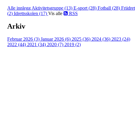
Alle innlegg
Aktivitetsgruppe (13)
E-sport (28)
Fotball (28)
Friidret
(2)
Idrettsskolen (17)
Vis alle
RSS
Arkiv
Februar 2026 (3)
Januar 2026 (6)
2025 (36)
2024 (36)
2023 (24)
2022 (44)
2021 (34)
2020 (7)
2019 (2)
Idrettslaget Jutul
Skuiløkka 15, 1340 SKUI
Org. nr.: 984 495 358
+ 47 90 20 86 87
kontor@jutul.net