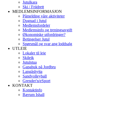
Jutulkara
Ski / Friidrett
MEDLEMSINFORMASJON
Påmelding våre aktiviteter
Dugnad i Jutul
Medlemsfordeler
Medlemsinfo og treningsavgift
Økonomiske utfordringer?
Betingelser Jutul
Spørsmål og svar ang loddsalg
UTLEIE
Lokaler til leie
Skileik
Jutulstua
Gapahuk på Jordbru
Langåshytta
Sandvolleyball
Grender'n/eSport
KONTAKT
Kontaktinfo
Bærum Ishall