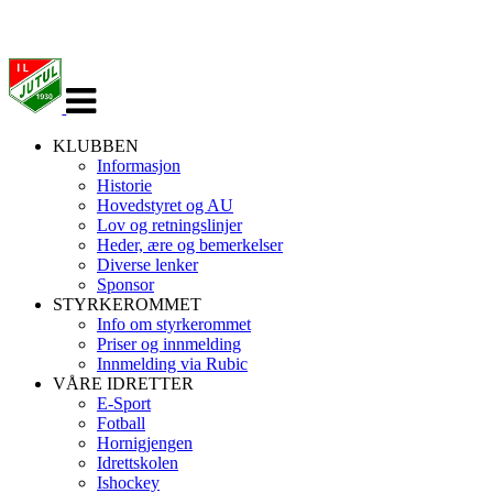
Veksle
navigasjon
KLUBBEN
Informasjon
Historie
Hovedstyret og AU
Lov og retningslinjer
Heder, ære og bemerkelser
Diverse lenker
Sponsor
STYRKEROMMET
Info om styrkerommet
Priser og innmelding
Innmelding via Rubic
VÅRE IDRETTER
E-Sport
Fotball
Hornigjengen
Idrettskolen
Ishockey