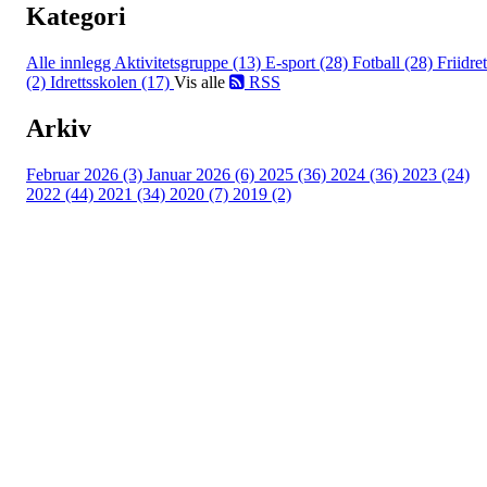
Kategori
Alle innlegg
Aktivitetsgruppe (13)
E-sport (28)
Fotball (28)
Friidret
(2)
Idrettsskolen (17)
Vis alle
RSS
Arkiv
Februar 2026 (3)
Januar 2026 (6)
2025 (36)
2024 (36)
2023 (24)
2022 (44)
2021 (34)
2020 (7)
2019 (2)
Idrettslaget Jutul
Skuiløkka 15, 1340 SKUI
Org. nr.: 984 495 358
+ 47 90 20 86 87
kontor@jutul.net