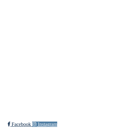
Idrettslaget Jutul
Skuiløkka 15, 1340 SKUI
Org. nr.: 984 495 358
+ 47 90 20 86 87
kontor@jutul.net
Bli medlem i klubben!
Trykk her for innmelding
Facebook
Instagram