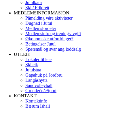
Jutulkara
Ski / Friidrett
MEDLEMSINFORMASJON
Påmelding våre aktiviteter
Dugnad i Jutul
Medlemsfordeler
Medlemsinfo og treningsavgift
Økonomiske utfordringer?
Betingelser Jutul
Spørsmål og svar ang loddsalg
UTLEIE
Lokaler til leie
Skileik
Jutulstua
Gapahuk på Jordbru
Langåshytta
Sandvolleyball
Grender'n/eSport
KONTAKT
Kontaktinfo
Bærum Ishall