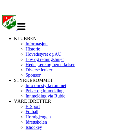
Veksle
navigasjon
KLUBBEN
Informasjon
Historie
Hovedstyret og AU
Lov og retningslinjer
Heder, ære og bemerkelser
Diverse lenker
Sponsor
STYRKEROMMET
Info om styrkerommet
Priser og innmelding
Innmelding via Rubic
VÅRE IDRETTER
E-Sport
Fotball
Hornigjengen
Idrettskolen
Ishockey