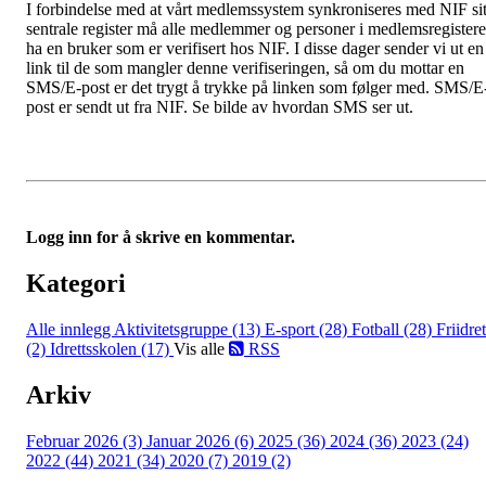
I forbindelse med at vårt medlemssystem synkroniseres med NIF sit
sentrale register må alle medlemmer og personer i medlemsregistere
ha en bruker som er verifisert hos NIF. I disse dager sender vi ut en
link til de som mangler denne verifiseringen, så om du mottar en
SMS/E-post er det trygt å trykke på linken som følger med. SMS/E
post er sendt ut fra NIF. Se bilde av hvordan SMS ser ut.
Logg inn for å skrive en kommentar.
Kategori
Alle innlegg
Aktivitetsgruppe (13)
E-sport (28)
Fotball (28)
Friidret
(2)
Idrettsskolen (17)
Vis alle
RSS
Arkiv
Februar 2026 (3)
Januar 2026 (6)
2025 (36)
2024 (36)
2023 (24)
2022 (44)
2021 (34)
2020 (7)
2019 (2)