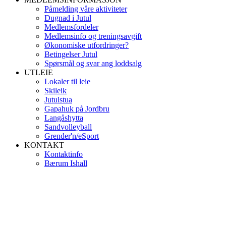
Påmelding våre aktiviteter
Dugnad i Jutul
Medlemsfordeler
Medlemsinfo og treningsavgift
Økonomiske utfordringer?
Betingelser Jutul
Spørsmål og svar ang loddsalg
UTLEIE
Lokaler til leie
Skileik
Jutulstua
Gapahuk på Jordbru
Langåshytta
Sandvolleyball
Grender'n/eSport
KONTAKT
Kontaktinfo
Bærum Ishall