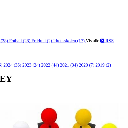
 (28)
Fotball (28)
Friidrett (2)
Idrettsskolen (17)
Vis alle
RSS
6)
2024 (36)
2023 (24)
2022 (44)
2021 (34)
2020 (7)
2019 (2)
EY