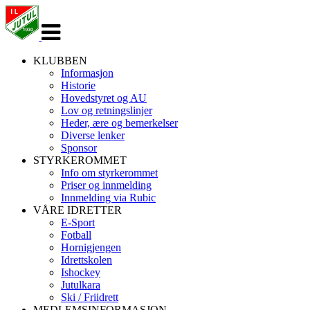
Veksle
navigasjon
KLUBBEN
Informasjon
Historie
Hovedstyret og AU
Lov og retningslinjer
Heder, ære og bemerkelser
Diverse lenker
Sponsor
STYRKEROMMET
Info om styrkerommet
Priser og innmelding
Innmelding via Rubic
VÅRE IDRETTER
E-Sport
Fotball
Hornigjengen
Idrettskolen
Ishockey
Jutulkara
Ski / Friidrett
MEDLEMSINFORMASJON