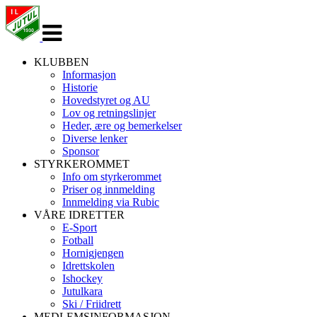
Veksle
navigasjon
KLUBBEN
Informasjon
Historie
Hovedstyret og AU
Lov og retningslinjer
Heder, ære og bemerkelser
Diverse lenker
Sponsor
STYRKEROMMET
Info om styrkerommet
Priser og innmelding
Innmelding via Rubic
VÅRE IDRETTER
E-Sport
Fotball
Hornigjengen
Idrettskolen
Ishockey
Jutulkara
Ski / Friidrett
MEDLEMSINFORMASJON