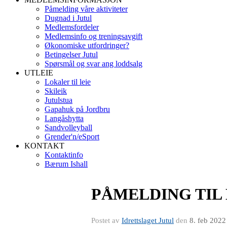
Påmelding våre aktiviteter
Dugnad i Jutul
Medlemsfordeler
Medlemsinfo og treningsavgift
Økonomiske utfordringer?
Betingelser Jutul
Spørsmål og svar ang loddsalg
UTLEIE
Lokaler til leie
Skileik
Jutulstua
Gapahuk på Jordbru
Langåshytta
Sandvolleyball
Grender'n/eSport
KONTAKT
Kontaktinfo
Bærum Ishall
PÅMELDING TIL
Postet av
Idrettslaget Jutul
den
8. feb 2022