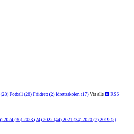
 (28)
Fotball (28)
Friidrett (2)
Idrettsskolen (17)
Vis alle
RSS
6)
2024 (36)
2023 (24)
2022 (44)
2021 (34)
2020 (7)
2019 (2)