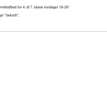
eldstilbud for 4. til 7. klasse torsdager 18-20!
ger "bekreft".
l