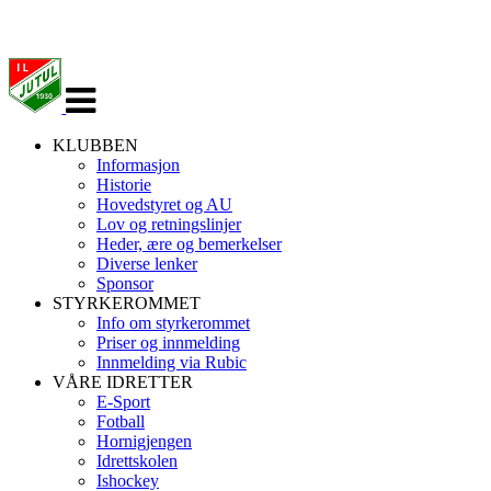
Veksle
navigasjon
KLUBBEN
Informasjon
Historie
Hovedstyret og AU
Lov og retningslinjer
Heder, ære og bemerkelser
Diverse lenker
Sponsor
STYRKEROMMET
Info om styrkerommet
Priser og innmelding
Innmelding via Rubic
VÅRE IDRETTER
E-Sport
Fotball
Hornigjengen
Idrettskolen
Ishockey