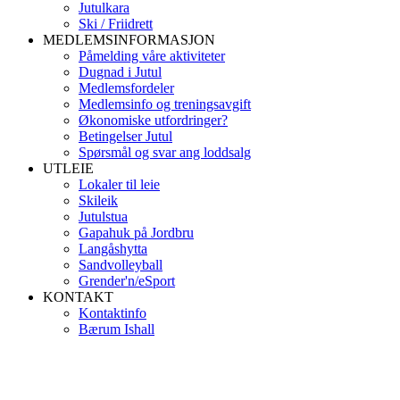
Jutulkara
Ski / Friidrett
MEDLEMSINFORMASJON
Påmelding våre aktiviteter
Dugnad i Jutul
Medlemsfordeler
Medlemsinfo og treningsavgift
Økonomiske utfordringer?
Betingelser Jutul
Spørsmål og svar ang loddsalg
UTLEIE
Lokaler til leie
Skileik
Jutulstua
Gapahuk på Jordbru
Langåshytta
Sandvolleyball
Grender'n/eSport
KONTAKT
Kontaktinfo
Bærum Ishall