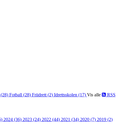
 (28)
Fotball (28)
Friidrett (2)
Idrettsskolen (17)
Vis alle
RSS
6)
2024 (36)
2023 (24)
2022 (44)
2021 (34)
2020 (7)
2019 (2)