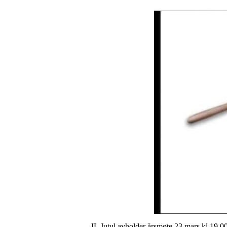
IL Jutul avholder årsmøte 23 mars kl 19.00