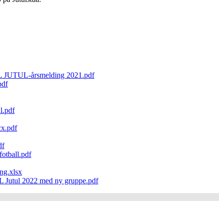
UTUL-årsmelding 2021.pdf
pdf
l.pdf
cx.pdf
df
otball.pdf
ing.xlsx
IL Jutul 2022 med ny gruppe.pdf