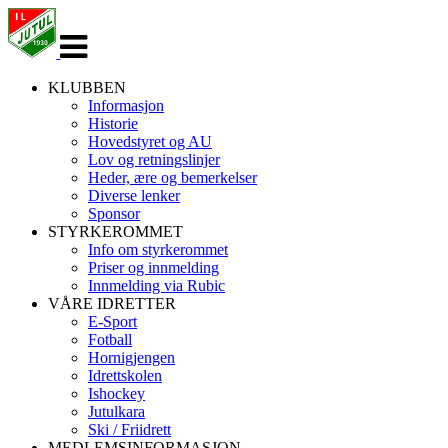
Veksle
navigasjon
KLUBBEN
Informasjon
Historie
Hovedstyret og AU
Lov og retningslinjer
Heder, ære og bemerkelser
Diverse lenker
Sponsor
STYRKEROMMET
Info om styrkerommet
Priser og innmelding
Innmelding via Rubic
VÅRE IDRETTER
E-Sport
Fotball
Hornigjengen
Idrettskolen
Ishockey
Jutulkara
Ski / Friidrett
MEDLEMSINFORMASJON