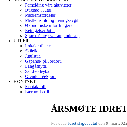
Påmelding våre aktiviteter
Dugnad i Jutul
Medlemsfordeler
Medlemsinfo og treningsavgift
Økonomiske utfordringer?
Betingelser Jutul
Spørsmål og svar ang loddsalg
UTLEIE
Lokaler til leie
Skileik
Jutulstua
Gapahuk på Jordbru
Langåshytta
Sandvolleyball
Grender'n/eSport
KONTAKT
Kontaktinfo
Bærum Ishall
ÅRSMØTE IDRET
Postet av
Idrettslaget Jutul
den
9. mar 202