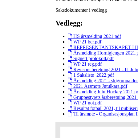
Saksdokumenter i vedlegg
Vedlegg:
HS årsmelding 2021.pdf
WP 21 ber.pdf
REPRESENTANTSKAPET I IL J
Årsmelding Hornigjengen 2021.
Signert protokoll.pdf
WP 21 reg.pdf
Revisors beretning 2021 - IL Jutu
1 Saksliste_2022.pdf
Årsmelding 2021 - skigruppa.do
2021 Arsmote Jutulkara.pdf
Årsmelding JutulHockey 2021.p
Gruppestyrets årsberetning 2021 f
WP 21 not.pdf
Resultat fotball 2021, til publiser
Til årsmøte - Organisasjonsplan 