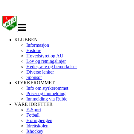
Veksle
navigasjon
KLUBBEN
Informasjon
Historie
Hovedstyret og AU
Lov og retningslinjer
Heder, ære og bemerkelser
Diverse lenker
Sponsor
STYRKEROMMET
Info om styrkerommet
Priser og innmelding
Innmelding via Rubic
VÅRE IDRETTER
E-Sport
Fotball
Hornigjengen
Idrettskolen
Ishockey