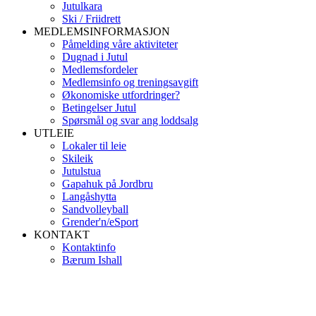
Jutulkara
Ski / Friidrett
MEDLEMSINFORMASJON
Påmelding våre aktiviteter
Dugnad i Jutul
Medlemsfordeler
Medlemsinfo og treningsavgift
Økonomiske utfordringer?
Betingelser Jutul
Spørsmål og svar ang loddsalg
UTLEIE
Lokaler til leie
Skileik
Jutulstua
Gapahuk på Jordbru
Langåshytta
Sandvolleyball
Grender'n/eSport
KONTAKT
Kontaktinfo
Bærum Ishall