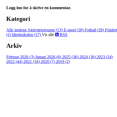
Logg inn for å skrive en kommentar.
Kategori
Alle innlegg
Aktivitetsgruppe (13)
E-sport (28)
Fotball (28)
Friidret
(2)
Idrettsskolen (17)
Vis alle
RSS
Arkiv
Februar 2026 (3)
Januar 2026 (6)
2025 (36)
2024 (36)
2023 (24)
2022 (44)
2021 (34)
2020 (7)
2019 (2)
Idrettslaget Jutul
Skuiløkka 15, 1340 SKUI
Org. nr.: 984 495 358