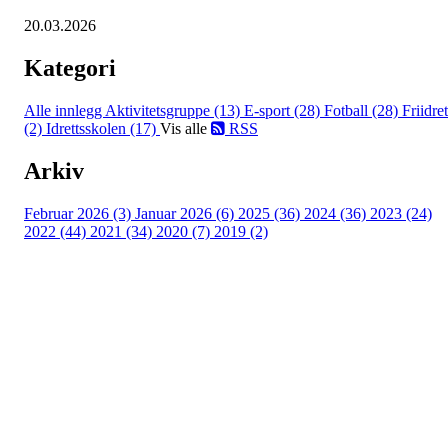
20.03.2026
Kategori
Alle innlegg
Aktivitetsgruppe (13)
E-sport (28)
Fotball (28)
Friidret
(2)
Idrettsskolen (17)
Vis alle
RSS
Arkiv
Februar 2026 (3)
Januar 2026 (6)
2025 (36)
2024 (36)
2023 (24)
2022 (44)
2021 (34)
2020 (7)
2019 (2)
Idrettslaget Jutul
Skuiløkka 15, 1340 SKUI
Org. nr.: 984 495 358