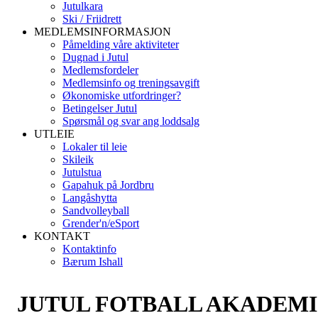
Jutulkara
Ski / Friidrett
MEDLEMSINFORMASJON
Påmelding våre aktiviteter
Dugnad i Jutul
Medlemsfordeler
Medlemsinfo og treningsavgift
Økonomiske utfordringer?
Betingelser Jutul
Spørsmål og svar ang loddsalg
UTLEIE
Lokaler til leie
Skileik
Jutulstua
Gapahuk på Jordbru
Langåshytta
Sandvolleyball
Grender'n/eSport
KONTAKT
Kontaktinfo
Bærum Ishall
JUTUL FOTBALL AKADEMI