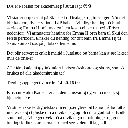
DA er kabalen for akademiet på Jutul lagt 😊⚽
Vi starter opp 6 sept på Skuisletta. Tirsdager og torsdager. Når det
blir kaldere, flytter vi inn i BIP hallen. Vi tilbyr henting på Skui
skole og Emma Hjorth mot en liten kostnad per måned. (Priser
nedenfor). Vi arrangerer henting for Emma Hjorth barn til Skui den
første perioden. Ønsker du henting for ditt barn fra Emma Hj til
Skui, kontakt oss på jutulakademiet.no
Det blir servert et enkelt måltid i Jutulstua og barna kan gjøre lekser
hvis de ønsker.
Alle får akademi tøy inkludert i prisen (t-skjorte og shorts, som skal
brukes på alle akademitreninger)
Treningsopplegget varer fra 14.30-16.00
Kristian Holm Karlsen er akademi ansvarlig og vil ha med seg
hjelpetrenere.
Vi stiller ikke ferdighetskrav, men poengterer at barna må ha fotball
interesse og et ønske om å utvikle seg og bli en så god fotballspiller
som mulig. Vi legger vekt på å utvikle gode holdninger og god
treningskultur, som barna har med seg videre til lagspill.