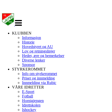
Veksle
navigasjon
KLUBBEN
Informasjon
Historie
Hovedstyret og AU
Lov og retningslinjer
Heder, ære og bemerkelser
Diverse lenker
Sponsor
STYRKEROMMET
Info om styrkerommet
Priser og innmelding
Innmelding via Rubic
VÅRE IDRETTER
E-Sport
Fotball
Hornigjengen
Idrettskolen
Ishockey