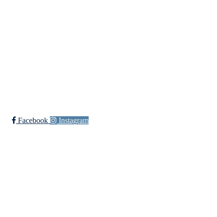
Skuiløkka 15, 1340 SKUI
Org. nr.: 984 495 358
+ 47 90 20 86 87
kontor@jutul.net
Bli medlem i klubben!
Trykk her for innmelding
Facebook
Instagram