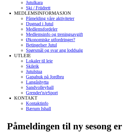
Jutulkara
Ski / Friidrett
MEDLEMSINFORMASJON
Påmelding våre aktiviteter
Dugnad i Jutul
Medlemsfordeler
Medlemsinfo og treningsavgift
Økonomiske utfordringer?
Betingelser Jutul
Spørsmål og svar ang loddsalg
UTLEIE
Lokaler til leie
Skileik
Jutulstua
Gapahuk på Jordbru
Langåshytta
Sandvolleyball
Grender'n/eSport
KONTAKT
Kontaktinfo
Bærum Ishall
Påmeldingen til ny sesong er