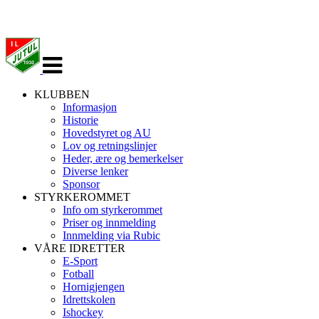
Veksle
navigasjon
KLUBBEN
Informasjon
Historie
Hovedstyret og AU
Lov og retningslinjer
Heder, ære og bemerkelser
Diverse lenker
Sponsor
STYRKEROMMET
Info om styrkerommet
Priser og innmelding
Innmelding via Rubic
VÅRE IDRETTER
E-Sport
Fotball
Hornigjengen
Idrettskolen
Ishockey