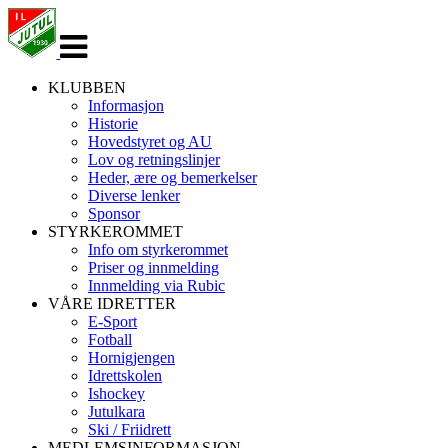
Veksle
navigasjon
KLUBBEN
Informasjon
Historie
Hovedstyret og AU
Lov og retningslinjer
Heder, ære og bemerkelser
Diverse lenker
Sponsor
STYRKEROMMET
Info om styrkerommet
Priser og innmelding
Innmelding via Rubic
VÅRE IDRETTER
E-Sport
Fotball
Hornigjengen
Idrettskolen
Ishockey
Jutulkara
Ski / Friidrett
MEDLEMSINFORMASJON