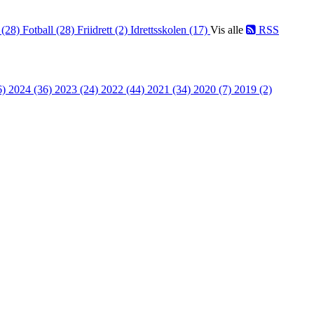
 (28)
Fotball (28)
Friidrett (2)
Idrettsskolen (17)
Vis alle
RSS
6)
2024 (36)
2023 (24)
2022 (44)
2021 (34)
2020 (7)
2019 (2)