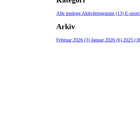
Alle innlegg
Aktivitetsgruppe (13)
E-sport
Arkiv
Februar 2026 (3)
Januar 2026 (6)
2025 (3
Idrettslaget Jutul
Skuiløkka 15, 1340 SKUI
Org. nr.: 984 495 358
+ 47 90 20 86 87
kontor@jutul.net