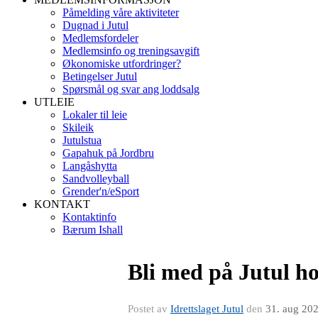
Påmelding våre aktiviteter
Dugnad i Jutul
Medlemsfordeler
Medlemsinfo og treningsavgift
Økonomiske utfordringer?
Betingelser Jutul
Spørsmål og svar ang loddsalg
UTLEIE
Lokaler til leie
Skileik
Jutulstua
Gapahuk på Jordbru
Langåshytta
Sandvolleyball
Grender'n/eSport
KONTAKT
Kontaktinfo
Bærum Ishall
Bli med på Jutul h
Postet av
Idrettslaget Jutul
den
31. aug 20