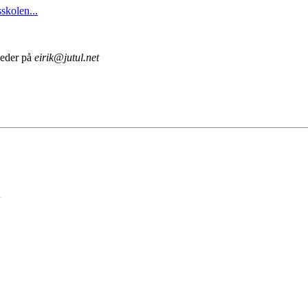
sskolen...
leder på
eirik@jutul.net
l