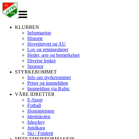
Veksle
navigasjon
KLUBBEN
Informasjon
Historie
Hovedstyret og AU
Lov og retningslinjer
Heder, ære og bemerkelser
Diverse lenker
Sponsor
STYRKEROMMET
Info om styrkerommet
Priser og innmelding
Innmelding via Rubic
VÅRE IDRETTER
E-Sport
Fotball
Hornigjengen
Idrettskolen
Ishockey
Jutulkara
Ski / Friidrett
MEDLEMSINFORMASJON