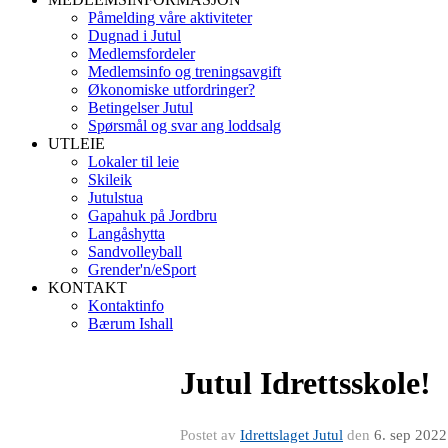
Påmelding våre aktiviteter
Dugnad i Jutul
Medlemsfordeler
Medlemsinfo og treningsavgift
Økonomiske utfordringer?
Betingelser Jutul
Spørsmål og svar ang loddsalg
UTLEIE
Lokaler til leie
Skileik
Jutulstua
Gapahuk på Jordbru
Langåshytta
Sandvolleyball
Grender'n/eSport
KONTAKT
Kontaktinfo
Bærum Ishall
Jutul Idrettsskole!
Postet av
Idrettslaget Jutul
den
6. sep 2022