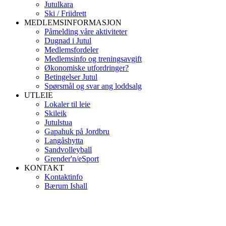
Jutulkara
Ski / Friidrett
MEDLEMSINFORMASJON
Påmelding våre aktiviteter
Dugnad i Jutul
Medlemsfordeler
Medlemsinfo og treningsavgift
Økonomiske utfordringer?
Betingelser Jutul
Spørsmål og svar ang loddsalg
UTLEIE
Lokaler til leie
Skileik
Jutulstua
Gapahuk på Jordbru
Langåshytta
Sandvolleyball
Grender'n/eSport
KONTAKT
Kontaktinfo
Bærum Ishall