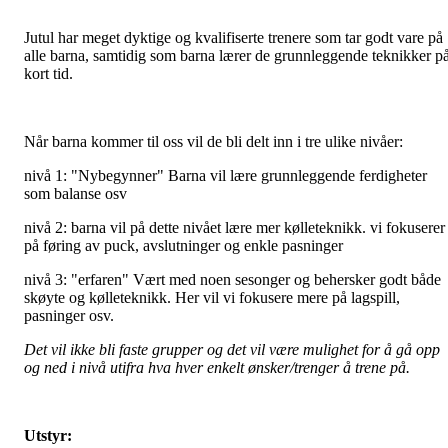
Jutul har meget dyktige og kvalifiserte trenere som tar godt vare på
alle barna, samtidig som barna lærer de grunnleggende teknikker p
kort tid.
Når barna kommer til oss vil de bli delt inn i tre ulike nivåer:
nivå 1: "Nybegynner" Barna vil lære grunnleggende ferdigheter
som balanse osv
nivå 2: barna vil på dette nivået lære mer kølleteknikk. vi fokuserer
på føring av puck, avslutninger og enkle pasninger
nivå 3: "erfaren" Vært med noen sesonger og behersker godt både
skøyte og kølleteknikk. Her vil vi fokusere mere på lagspill,
pasninger osv.
Det vil ikke bli faste grupper og det vil være mulighet for å gå opp
og ned i nivå utifra hva hver enkelt ønsker/trenger å trene på.
Utstyr: