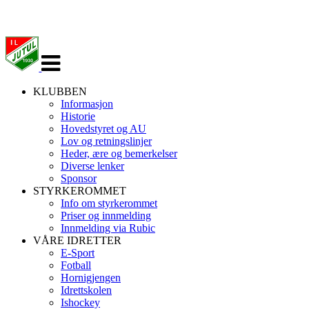
Veksle
navigasjon
KLUBBEN
Informasjon
Historie
Hovedstyret og AU
Lov og retningslinjer
Heder, ære og bemerkelser
Diverse lenker
Sponsor
STYRKEROMMET
Info om styrkerommet
Priser og innmelding
Innmelding via Rubic
VÅRE IDRETTER
E-Sport
Fotball
Hornigjengen
Idrettskolen
Ishockey