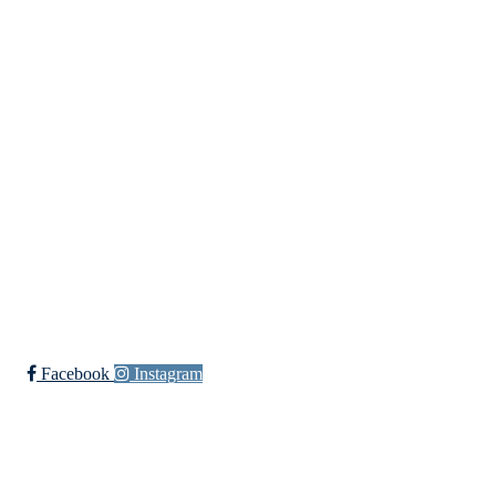
Idrettslaget Jutul
Skuiløkka 15, 1340 SKUI
Org. nr.: 984 495 358
+ 47 90 20 86 87
kontor@jutul.net
Bli medlem i klubben!
Trykk her for innmelding
Facebook
Instagram