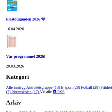
Plastdugnaden 2026 🩵
16.04.2026
Vår-programmet 2026!
20.03.2026
Kategori
Alle innlegg
Aktivitetsgruppe (13)
E-sport (28)
Fotball (28)
Friidret
(2)
Idrettsskolen (17)
Vis alle
RSS
Arkiv