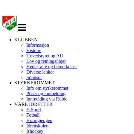
Veksle
navigasjon
KLUBBEN
Informasjon
Historie
Hovedstyret og AU
Lov og retningslinjer
Heder, ære og bemerkelser
Diverse lenker
Sponsor
STYRKEROMMET
Info om styrkerommet
Priser og innmelding
Innmelding via Rubic
VÅRE IDRETTER
E-Sport
Fotball
Hornigjengen
Idrettskolen
Ishockey