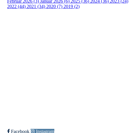
Februar 2026 (3)
Januar 2026 (6)
2025 (36)
2024 (36)
2023 (24)
2022 (44)
2021 (34)
2020 (7)
2019 (2)
Idrettslaget Jutul
Skuiløkka 15, 1340 SKUI
Org. nr.: 984 495 358
+ 47 90 20 86 87
kontor@jutul.net
Bli medlem i klubben!
Trykk her for innmelding
Facebook
Instagram