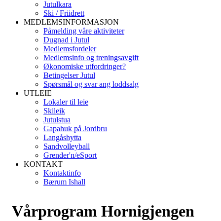
Jutulkara
Ski / Friidrett
MEDLEMSINFORMASJON
Påmelding våre aktiviteter
Dugnad i Jutul
Medlemsfordeler
Medlemsinfo og treningsavgift
Økonomiske utfordringer?
Betingelser Jutul
Spørsmål og svar ang loddsalg
UTLEIE
Lokaler til leie
Skileik
Jutulstua
Gapahuk på Jordbru
Langåshytta
Sandvolleyball
Grender'n/eSport
KONTAKT
Kontaktinfo
Bærum Ishall
Vårprogram Hornigjengen