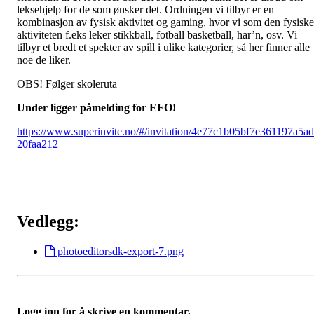
leksehjelp for de som ønsker det. Ordningen vi tilbyr er en
kombinasjon av fysisk aktivitet og gaming, hvor vi som den fysiske
aktiviteten f.eks leker stikkball, fotball basketball, har’n, osv. Vi
tilbyr et bredt et spekter av spill i ulike kategorier, så her finner alle
noe de liker.
OBS! Følger skoleruta
Under ligger påmelding for EFO!
https://www.superinvite.no/#/invitation/4e77c1b05bf7e361197a5a
20faa212
Vedlegg:
photoeditorsdk-export-7.png
Logg inn for å skrive en kommentar.