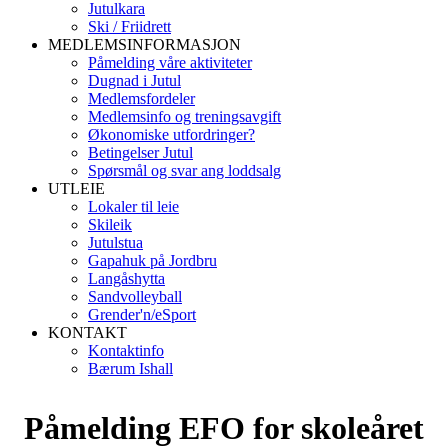
Jutulkara
Ski / Friidrett
MEDLEMSINFORMASJON
Påmelding våre aktiviteter
Dugnad i Jutul
Medlemsfordeler
Medlemsinfo og treningsavgift
Økonomiske utfordringer?
Betingelser Jutul
Spørsmål og svar ang loddsalg
UTLEIE
Lokaler til leie
Skileik
Jutulstua
Gapahuk på Jordbru
Langåshytta
Sandvolleyball
Grender'n/eSport
KONTAKT
Kontaktinfo
Bærum Ishall
Påmelding EFO for skoleåret