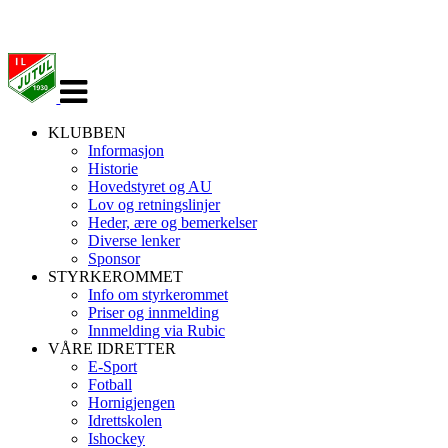
Veksle
navigasjon
KLUBBEN
Informasjon
Historie
Hovedstyret og AU
Lov og retningslinjer
Heder, ære og bemerkelser
Diverse lenker
Sponsor
STYRKEROMMET
Info om styrkerommet
Priser og innmelding
Innmelding via Rubic
VÅRE IDRETTER
E-Sport
Fotball
Hornigjengen
Idrettskolen
Ishockey