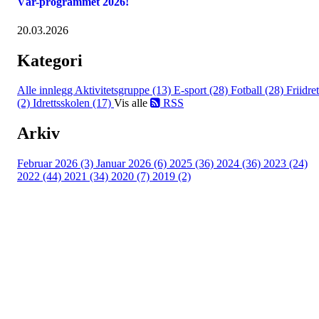
Vår-programmet 2026!
20.03.2026
Kategori
Alle innlegg
Aktivitetsgruppe (13)
E-sport (28)
Fotball (28)
Friidret
(2)
Idrettsskolen (17)
Vis alle
RSS
Arkiv
Februar 2026 (3)
Januar 2026 (6)
2025 (36)
2024 (36)
2023 (24)
2022 (44)
2021 (34)
2020 (7)
2019 (2)
Idrettslaget Jutul
Skuiløkka 15, 1340 SKUI
Org. nr.: 984 495 358