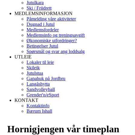
Jutulkara
Ski / Friidrett
MEDLEMSINFORMASJON
Påmelding våre aktiviteter
Dugnad i Jutul
Medlemsfordeler
Medlemsinfo og treningsavgift
Økonomiske utfordringer?
Betingelser Jutul
Spørsmål og svar ang loddsalg
UTLEIE
Lokaler til leie
Skileik
Jutulstua
Gapahuk på Jordbru
Langåshytta
Sandvolleyball
Grender'n/eSport
KONTAKT
Kontaktinfo
Bærum Ishall
Hornigjengen vår timeplan