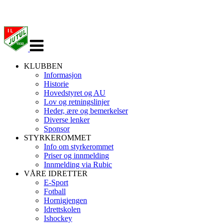
Veksle
navigasjon
KLUBBEN
Informasjon
Historie
Hovedstyret og AU
Lov og retningslinjer
Heder, ære og bemerkelser
Diverse lenker
Sponsor
STYRKEROMMET
Info om styrkerommet
Priser og innmelding
Innmelding via Rubic
VÅRE IDRETTER
E-Sport
Fotball
Hornigjengen
Idrettskolen
Ishockey