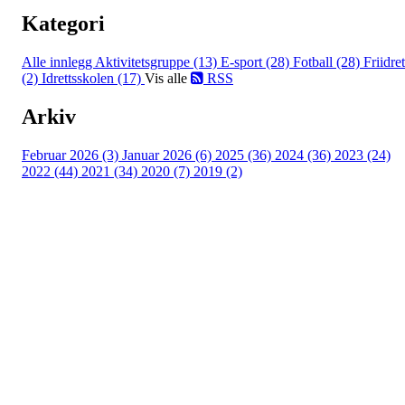
Kategori
Alle innlegg
Aktivitetsgruppe (13)
E-sport (28)
Fotball (28)
Friidret
(2)
Idrettsskolen (17)
Vis alle
RSS
Arkiv
Februar 2026 (3)
Januar 2026 (6)
2025 (36)
2024 (36)
2023 (24)
2022 (44)
2021 (34)
2020 (7)
2019 (2)
Idrettslaget Jutul
Skuiløkka 15, 1340 SKUI
Org. nr.: 984 495 358
+ 47 90 20 86 87
kontor@jutul.net