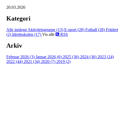
20.03.2026
Kategori
Alle innlegg
Aktivitetsgruppe (13)
E-sport (28)
Fotball (28)
Friidret
(2)
Idrettsskolen (17)
Vis alle
RSS
Arkiv
Februar 2026 (3)
Januar 2026 (6)
2025 (36)
2024 (36)
2023 (24)
2022 (44)
2021 (34)
2020 (7)
2019 (2)
Idrettslaget Jutul
Skuiløkka 15, 1340 SKUI
Org. nr.: 984 495 358