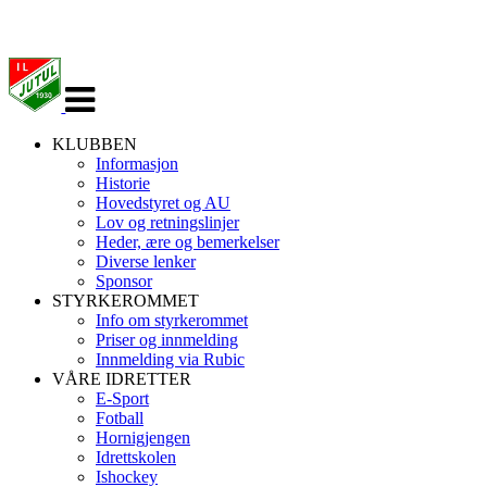
Veksle
navigasjon
KLUBBEN
Informasjon
Historie
Hovedstyret og AU
Lov og retningslinjer
Heder, ære og bemerkelser
Diverse lenker
Sponsor
STYRKEROMMET
Info om styrkerommet
Priser og innmelding
Innmelding via Rubic
VÅRE IDRETTER
E-Sport
Fotball
Hornigjengen
Idrettskolen
Ishockey