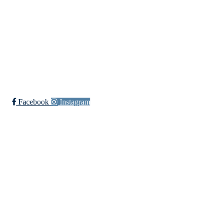
+ 47 90 20 86 87
kontor@jutul.net
Bli medlem i klubben!
Trykk her for innmelding
Facebook
Instagram