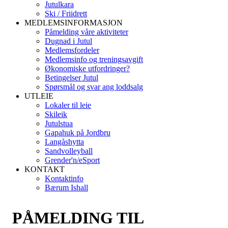
Jutulkara
Ski / Friidrett
MEDLEMSINFORMASJON
Påmelding våre aktiviteter
Dugnad i Jutul
Medlemsfordeler
Medlemsinfo og treningsavgift
Økonomiske utfordringer?
Betingelser Jutul
Spørsmål og svar ang loddsalg
UTLEIE
Lokaler til leie
Skileik
Jutulstua
Gapahuk på Jordbru
Langåshytta
Sandvolleyball
Grender'n/eSport
KONTAKT
Kontaktinfo
Bærum Ishall
PÅMELDING TIL