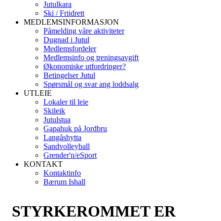
Jutulkara
Ski / Friidrett
MEDLEMSINFORMASJON
Påmelding våre aktiviteter
Dugnad i Jutul
Medlemsfordeler
Medlemsinfo og treningsavgift
Økonomiske utfordringer?
Betingelser Jutul
Spørsmål og svar ang loddsalg
UTLEIE
Lokaler til leie
Skileik
Jutulstua
Gapahuk på Jordbru
Langåshytta
Sandvolleyball
Grender'n/eSport
KONTAKT
Kontaktinfo
Bærum Ishall
STYRKEROMMET ER