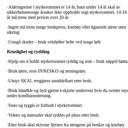
·
Aldersgrense i styrkerommet er 14 år, barn under 14 år skal av
sikkerhetsmessige årsaker ikke oppholde segi styrkerommet. 14-16
år må trene med person over 20 år.
·
Ingen må trene tunge benkpress, knebøy eller lignende alene uten
sikring.
·
Unngå skader – bruk vektløfter belte ved tunge løft.
Renslighet og rydding
·
Hjelp oss å holde styrkerommet ryddig og rent – bruk søppel bøtta
·
Bruk tørre, rene INNESKO og treningstøy.
·
Utstyr SKAL rengjøres umiddelbart etter bruk.
·
Bruk håndkle og bytt gjerne t-skjorte underveis hvis du svetter my
under kondisjonstrening.
·
Snus og tyggis er forbudt i styrkerommet.
·
Vekter og manualer skal ryddes på plass etter bruk.
·
Etter bruk skal skivene fjernes fra stengene på benker og knebøy