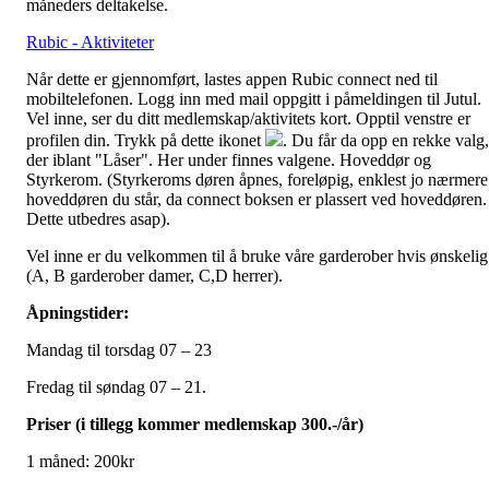
måneders deltakelse.
Rubic - Aktiviteter
Når dette er gjennomført, lastes appen Rubic connect ned til
mobiltelefonen. Logg inn med mail oppgitt i påmeldingen til Jutul.
Vel inne, ser du ditt medlemskap/aktivitets kort. Opptil venstre er
profilen din. Trykk på dette ikonet
. Du får da opp en rekke valg,
der iblant "Låser". Her under finnes valgene. Hoveddør og
Styrkerom. (Styrkeroms døren åpnes, foreløpig, enklest jo nærmere
hoveddøren du står, da connect boksen er plassert ved hoveddøren.
Dette utbedres asap).
Vel inne er du velkommen til å bruke våre garderober hvis ønskelig
(A, B garderober damer, C,D herrer).
Åpningstider:
Mandag til torsdag 07 – 23
Fredag til søndag 07 – 21.
Priser (i tillegg kommer medlemskap 300.-/år)
1 måned: 200kr