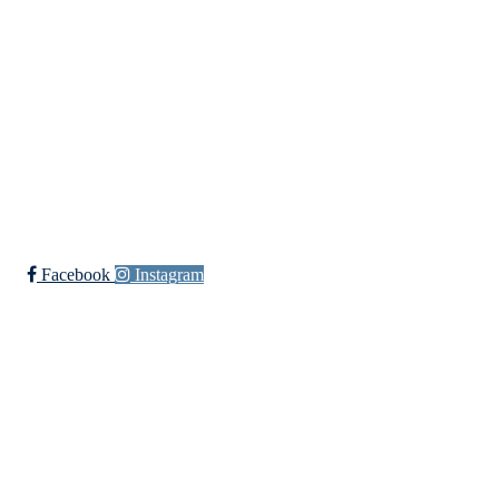
Skuiløkka 15, 1340 SKUI
Org. nr.: 984 495 358
+ 47 90 20 86 87
kontor@jutul.net
Bli medlem i klubben!
Trykk her for innmelding
Facebook
Instagram