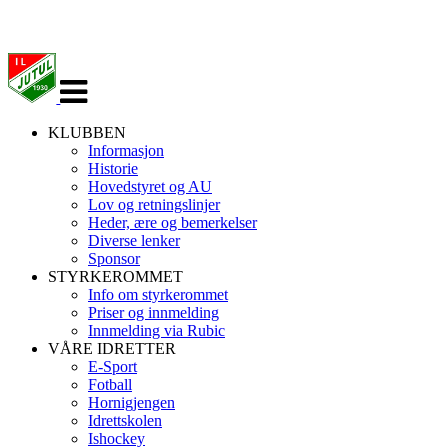
Veksle
navigasjon
KLUBBEN
Informasjon
Historie
Hovedstyret og AU
Lov og retningslinjer
Heder, ære og bemerkelser
Diverse lenker
Sponsor
STYRKEROMMET
Info om styrkerommet
Priser og innmelding
Innmelding via Rubic
VÅRE IDRETTER
E-Sport
Fotball
Hornigjengen
Idrettskolen
Ishockey