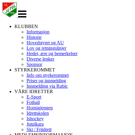
Veksle
navigasjon
KLUBBEN
Informasjon
Historie
Hovedstyret og AU
Lov og retningslinjer
Heder, ære og bemerkelser
Diverse lenker
Sponsor
STYRKEROMMET
Info om styrkerommet
Priser og innmelding
Innmelding via Rubic
VÅRE IDRETTER
E-Sport
Fotball
Hornigjengen
Idrettskolen
Ishockey
Jutulkara
Ski / Friidrett
MEDLEMSINFORMASJON