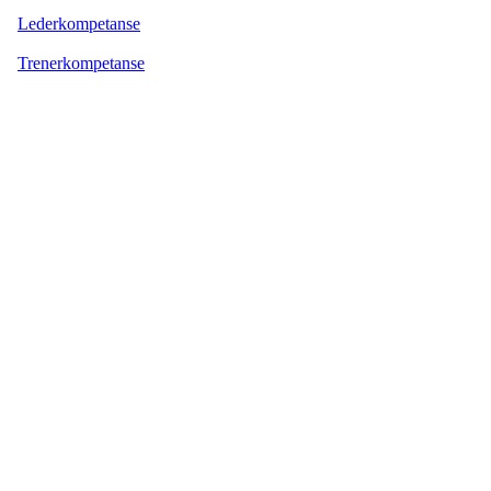
Lederkompetanse
Trenerkompetanse
Idrettslaget Jutul
Skuiløkka 15, 1340 SKUI
Org. nr.: 984 495 358
+ 47 90 20 86 87
kontor@jutul.net
Bli medlem i klubben!
Trykk her for innmelding