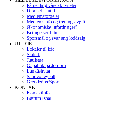
Påmelding våre aktiviteter
Dugnad i Jutul
Medlemsfordeler
Medlemsinfo og treningsavgift
Økonomiske utfordringer?
Betingelser Jutul
Spørsmål og svar ang loddsalg
UTLEIE
Lokaler til leie
Skileik
Jutulstua
Gapahuk på Jordbru
Langåshytta
Sandvolleyball
Grender'n/eSport
KONTAKT
Kontaktinfo
Bærum Ishall