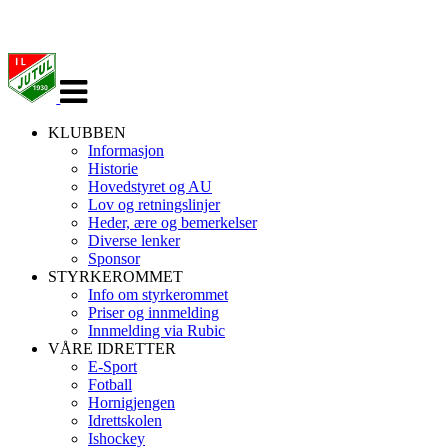
Veksle
navigasjon
KLUBBEN
Informasjon
Historie
Hovedstyret og AU
Lov og retningslinjer
Heder, ære og bemerkelser
Diverse lenker
Sponsor
STYRKEROMMET
Info om styrkerommet
Priser og innmelding
Innmelding via Rubic
VÅRE IDRETTER
E-Sport
Fotball
Hornigjengen
Idrettskolen
Ishockey