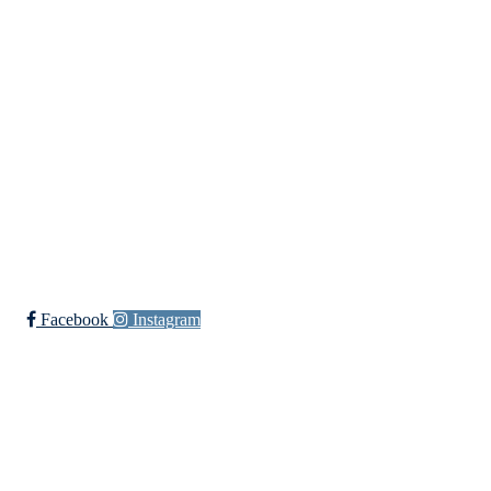
Skuiløkka 15, 1340 SKUI
Org. nr.: 984 495 358
+ 47 90 20 86 87
kontor@jutul.net
Bli medlem i klubben!
Trykk her for innmelding
Facebook
Instagram