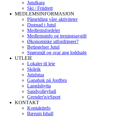
Jutulkara
Ski / Friidrett
MEDLEMSINFORMASJON
Påmelding våre aktiviteter
Dugnad i Jutul
Medlemsfordeler
Medlemsinfo og treningsavgift
Økonomiske utfordringer?
Betingelser Jutul
Spørsmål og svar ang loddsalg
UTLEIE
Lokaler til leie
Skileik
Jutulstua
Gapahuk på Jordbru
Langåshytta
Sandvolleyball
Grender'n/eSport
KONTAKT
Kontaktinfo
Bærum Ishall