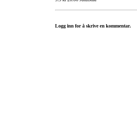
Logg inn for å skrive en kommentar.
Idrettslaget Jutul
Skuiløkka 15, 1340 SKUI
Org. nr.: 984 495 358
+ 47 90 20 86 87
kontor@jutul.net
Bli medlem i klubben!