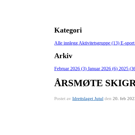
Kategori
Alle innlegg
Aktivitetsgruppe (13)
E-sport
Arkiv
Februar 2026 (3)
Januar 2026 (6)
2025 (3
ÅRSMØTE SKIG
Postet av
Idrettslaget Jutul
den
20. feb 202