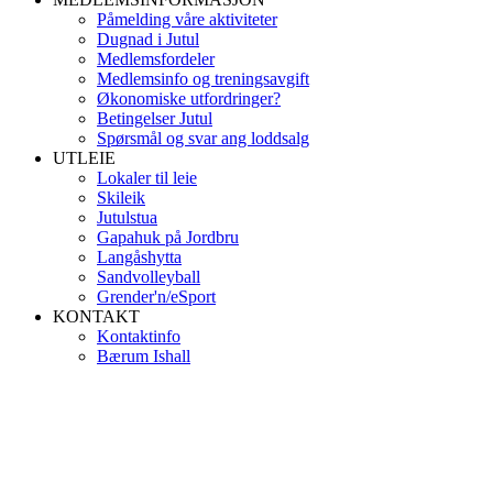
Påmelding våre aktiviteter
Dugnad i Jutul
Medlemsfordeler
Medlemsinfo og treningsavgift
Økonomiske utfordringer?
Betingelser Jutul
Spørsmål og svar ang loddsalg
UTLEIE
Lokaler til leie
Skileik
Jutulstua
Gapahuk på Jordbru
Langåshytta
Sandvolleyball
Grender'n/eSport
KONTAKT
Kontaktinfo
Bærum Ishall