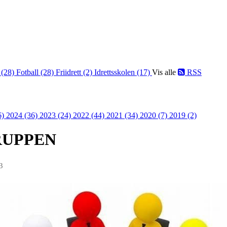
 (28)
Fotball (28)
Friidrett (2)
Idrettsskolen (17)
Vis alle
RSS
6)
2024 (36)
2023 (24)
2022 (44)
2021 (34)
2020 (7)
2019 (2)
RUPPEN
3