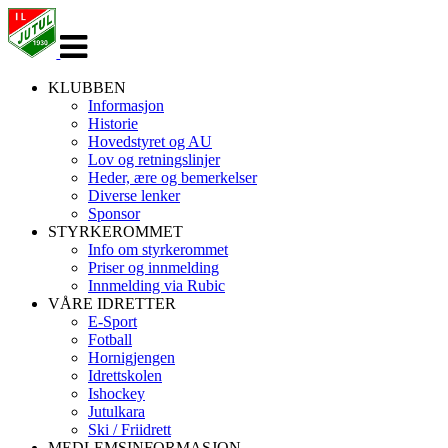
Veksle
navigasjon
KLUBBEN
Informasjon
Historie
Hovedstyret og AU
Lov og retningslinjer
Heder, ære og bemerkelser
Diverse lenker
Sponsor
STYRKEROMMET
Info om styrkerommet
Priser og innmelding
Innmelding via Rubic
VÅRE IDRETTER
E-Sport
Fotball
Hornigjengen
Idrettskolen
Ishockey
Jutulkara
Ski / Friidrett
MEDLEMSINFORMASJON