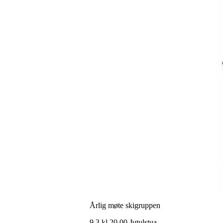
Årlig møte skigruppen
9.3 kl 20.00 Jutulstua