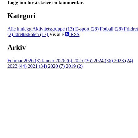
Logg inn for å skrive en kommentar.
Kategori
Alle innlegg
Aktivitetsgruppe (13)
E-sport (28)
Fotball (28)
Friidret
(2)
Idrettsskolen (17)
Vis alle
RSS
Arkiv
Februar 2026 (3)
Januar 2026 (6)
2025 (36)
2024 (36)
2023 (24)
2022 (44)
2021 (34)
2020 (7)
2019 (2)
Idrettslaget Jutul
Skuiløkka 15, 1340 SKUI
Org. nr.: 984 495 358