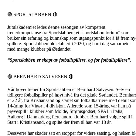
🟢 SPORTSLABBEN 🔴
Jutulakademiet ledes denne sesongen av kompetent
trenerkompetanse fra Sportslabben; et “sportslaboratorium” som
bruker sin erfaring og kunnskap som utgangspunkt for å få frem ny
spillere. Sportslabben ble etablert i 2020, og har i dag samarbeid
med mange klubber på Østlandet.
“Sportslabben er skapt av fotballspillere, og for fotballspillere”.
🟢 BERNHARD SALVESEN 🔴
Vår hovedtrener fra Sportslabben er Bernhard Salvesen. Selv en
tidligere fotballspiller på høyt nivå fra det glade Sørlandet. Bernhar
er 22 år, fra Kristiansand og startet sin fotballkarriere med debut so
14-åring for Vigør i 4.divisjon. Allerede som 15-åring var han på
prøvespill i klubber som Molde, Strømsgodset, SPAL i Italia,
Aalborg i Danmark og flere andre klubber. Bernhard valgte spill i
Start i Kristiansand, og spilte der frem til han var 18 år.
Dessverre har skader satt en stopper for videre satsing, og helsen bl