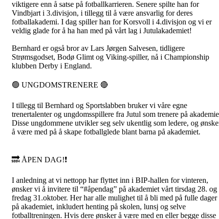
viktigere enn å satse på fotballkarrieren. Senere spilte han for
Vindbjart i 3.divisjon, i tillegg til å være ansvarlig for deres
fotballakademi. I dag spiller han for Korsvoll i 4.divisjon og vi er
veldig glade for å ha han med på vårt lag i Jutulakademiet!
Bernhard er også bror av Lars Jørgen Salvesen, tidligere
Strømsgodset, Bodø Glimt og Viking-spiller, nå i Championship
klubben Derby i England.
🟢 UNGDOMSTRENERE 🔴
I tillegg til Bernhard og Sportslabben bruker vi våre egne
trenertalenter og ungdomsspillere fra Jutul som trenere på akademie
Disse ungdommene utvikler seg selv ukentlig som ledere, og ønske
å være med på å skape fotballglede blant barna på akademiet.
🔜 ÅPEN DAG!❗
I anledning at vi nettopp har flyttet inn i BIP-hallen for vinteren,
ønsker vi å invitere til “
#åpendag
” på akademiet vårt tirsdag 28. og
fredag 31.oktober. Her har alle mulighet til å bli med på fulle dager
på akademiet, inkludert henting på skolen, lunsj og selve
fotballtreningen. Hvis dere ønsker å være med en eller begge disse