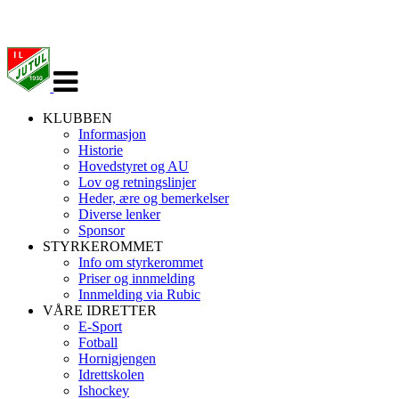
Veksle
navigasjon
KLUBBEN
Informasjon
Historie
Hovedstyret og AU
Lov og retningslinjer
Heder, ære og bemerkelser
Diverse lenker
Sponsor
STYRKEROMMET
Info om styrkerommet
Priser og innmelding
Innmelding via Rubic
VÅRE IDRETTER
E-Sport
Fotball
Hornigjengen
Idrettskolen
Ishockey