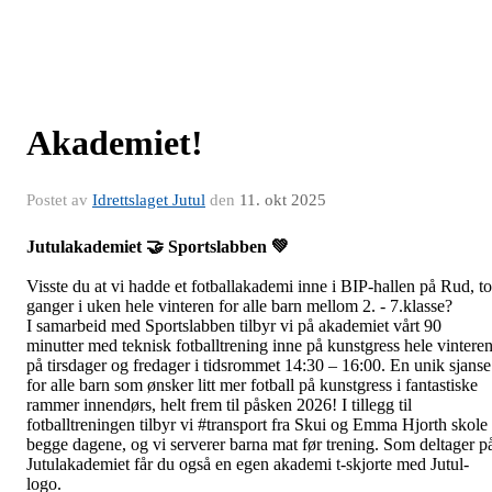
Akademiet!
Postet av
Idrettslaget Jutul
den
11. okt 2025
Jutulakademiet 🤝 Sportslabben 💚
Visste du at vi hadde et fotballakademi inne i BIP-hallen på Rud, to
ganger i uken hele vinteren for alle barn mellom 2. - 7.klasse?
I samarbeid med
Sportslabben
tilbyr vi på akademiet vårt 90
minutter med teknisk fotballtrening inne på kunstgress hele vintere
på tirsdager og fredager i tidsrommet 14:30 – 16:00. En unik sjanse
for alle barn som ønsker litt mer fotball på kunstgress i fantastiske
rammer innendørs, helt frem til påsken 2026! I tillegg til
fotballtreningen tilbyr vi
#transport
fra Skui og Emma Hjorth skole
begge dagene, og vi serverer barna mat før trening. Som deltager p
Jutulakademiet får du også en egen akademi t-skjorte med Jutul-
logo.