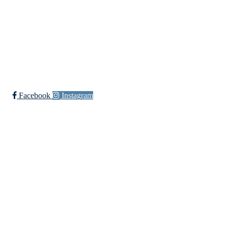
+ 47 90 20 86 87
kontor@jutul.net
Bli medlem i klubben!
Trykk her for innmelding
Facebook
Instagram