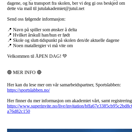
dagene, og ha transport fra skolen, ber vi deg gi oss beskjed om
dette via mail til jutulakademiet@jutul.net
Send oss følgende informasjon:
📍 Navn på spiller som ønsker å delta
📍 Hvilket årskull han/hun er født
📍 Skole og slutt-tidspunkt på skolen den/de aktuelle dagene
📍 Noen matallergier vi må vite om
Velkommen til ÅPEN DAG! 💚
🟢 MER INFO 🔴
Her kan du lese mer om vår samarbeidspartner, Sportslabben:
https://sportslabben.no/
Her finner du mer informasjon om akademiet vårt, samt registrerin
https://www.superinvite.no/live/invitation/bffa67e3385cb95c2bd8c
a76d82c150