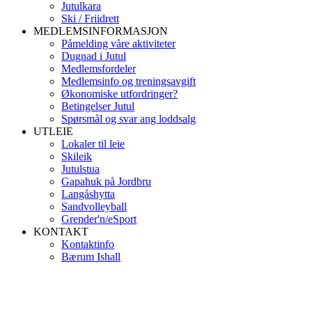
Jutulkara
Ski / Friidrett
MEDLEMSINFORMASJON
Påmelding våre aktiviteter
Dugnad i Jutul
Medlemsfordeler
Medlemsinfo og treningsavgift
Økonomiske utfordringer?
Betingelser Jutul
Spørsmål og svar ang loddsalg
UTLEIE
Lokaler til leie
Skileik
Jutulstua
Gapahuk på Jordbru
Langåshytta
Sandvolleyball
Grender'n/eSport
KONTAKT
Kontaktinfo
Bærum Ishall