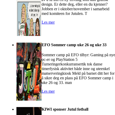
design. Er dette deg, eller en du kjenner?
Jobben er i oktober/november i samarbeid
med komiteen for Jutulen. T
Les mer
EFO Sommer camp uke 26 og uke 33
Sommer camp på EFO tilbyr: Gaming på ny
pc-er og PlayStation 5
Turneringerkonkurransertik tok danse
timerfysisk aktivitet både inne og uteenkel
matserveringkiosk Meld på barnet ditt her for
å sikre deg en plass på EFO Sommer camp i
uke 26 og 33. man
Les mer
KIWI sponser Jutul fotball