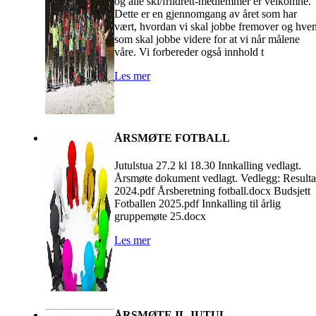
og alle ski/friidrett-medlemmer er velkomne.
Dette er en gjennomgang av året som har
vært, hvordan vi skal jobbe fremover og hve
som skal jobbe videre for at vi når målene
våre. Vi forbereder også innhold t
Les mer
ÅRSMØTE FOTBALL
Jutulstua 27.2 kl 18.30 Innkalling vedlagt.
Årsmøte dokument vedlagt. Vedlegg: Resulta
2024.pdf Årsberetning fotball.docx Budsjett
Fotballen 2025.pdf Innkalling til årlig
gruppemøte 25.docx
Les mer
ÅRSMØTE IL JUTUL