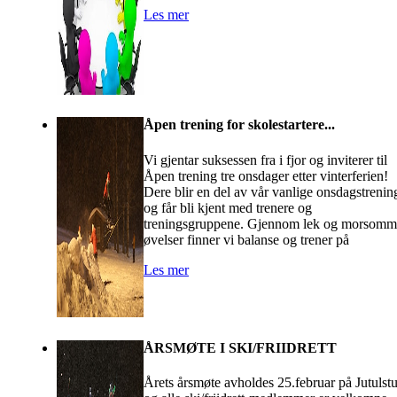
Les mer
Åpen trening for skolestartere...
Vi gjentar suksessen fra i fjor og inviterer til
Åpen trening tre onsdager etter vinterferien!
Dere blir en del av vår vanlige onsdagstrenin
og får bli kjent med trenere og
treningsgruppene. Gjennom lek og morsomm
øvelser finner vi balanse og trener på
Les mer
ÅRSMØTE I SKI/FRIIDRETT
Årets årsmøte avholdes 25.februar på Jutulst