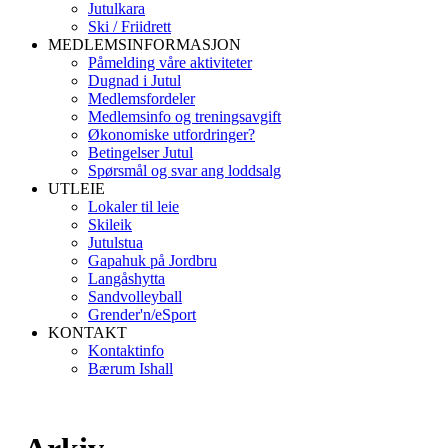
Jutulkara
Ski / Friidrett
MEDLEMSINFORMASJON
Påmelding våre aktiviteter
Dugnad i Jutul
Medlemsfordeler
Medlemsinfo og treningsavgift
Økonomiske utfordringer?
Betingelser Jutul
Spørsmål og svar ang loddsalg
UTLEIE
Lokaler til leie
Skileik
Jutulstua
Gapahuk på Jordbru
Langåshytta
Sandvolleyball
Grender'n/eSport
KONTAKT
Kontaktinfo
Bærum Ishall