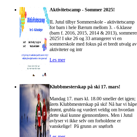
Aktivitetscamp - Sommer 2025!
IL Jutul tilbyr Sommerskole - aktivitetscamp
for barn i hele Bærum mellom 3. - 6.klasse
(barn f. 2016, 2015, 2014 & 2013), sommere
2025! I uke 26 og 33 arrangerer vi en
sommerskole med fokus på et bredt utvalg av
aktiviteter og intr
Les mer
Klubbmesterskap på ski 17. mars!
Mandag 17. mars kl. 18.00 smeller det igjen;
årets Klubbmesterskap på ski! Nå har vi håpe
drømt, grubla og vurdert veldig om hvordan
dette skal kunne gjennomføres. Men i Jutul
avlyser vi ikke selv om forholdene er
vanskelige! På grunn av snøforh
Les mer