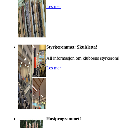
Les mer
Styrkerommet: Skuisletta!
All informasjon om klubbens styrkerom!
Les mer
Høstprogrammet!