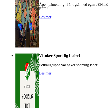
Åpen påmelding! I år også med egen JENTE
EFO!
Les mer
Vi søker Sportslig Leder!
Fotballgruppa vår søker sportslig leder!
Les mer