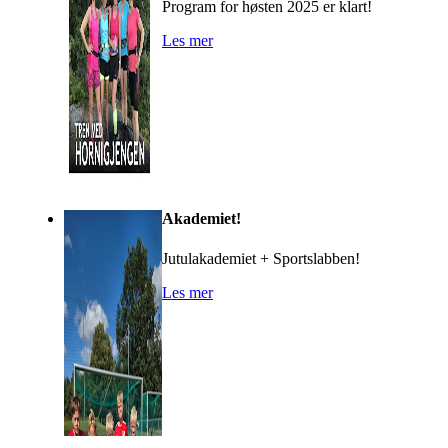
Program for høsten 2025 er klart!
Les mer
Akademiet!
Jutulakademiet + Sportslabben!
Les mer