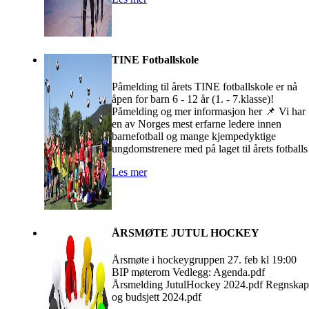
TINE Fotballskole
Påmelding til årets TINE fotballskole er nå
åpen for barn 6 - 12 år (1. - 7.klasse)!
Påmelding og mer informasjon her 📌 Vi har
en av Norges mest erfarne ledere innen
barnefotball og mange kjempedyktige
ungdomstrenere med på laget til årets fotballs
Les mer
ÅRSMØTE JUTUL HOCKEY
Årsmøte i hockeygruppen 27. feb kl 19:00
BIP møterom Vedlegg: Agenda.pdf
Årsmelding JutulHockey 2024.pdf Regnskap
og budsjett 2024.pdf