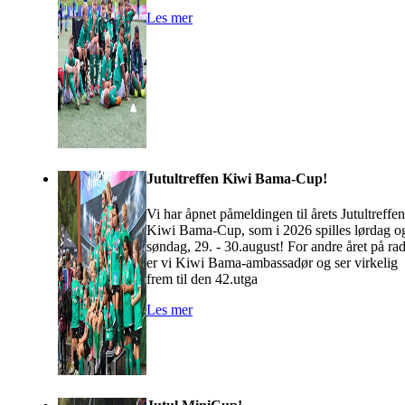
Les mer
Jutultreffen Kiwi Bama-Cup!
Vi har åpnet påmeldingen til årets Jutultreffen
Kiwi Bama-Cup, som i 2026 spilles lørdag o
søndag, 29. - 30.august! For andre året på ra
er vi Kiwi Bama-ambassadør og ser virkelig
frem til den 42.utga
Les mer