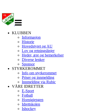
Veksle
navigasjon
KLUBBEN
Informasjon
Historie
Hovedstyret og AU
Lov og retningslinjer
Heder, ære og bemerkelser
Diverse lenker
Sponsor
STYRKEROMMET
Info om styrkerommet
Priser og innmelding
Innmelding via Rubic
VÅRE IDRETTER
E-Sport
Fotball
Hornigjengen
Idrettskolen
Ishockey