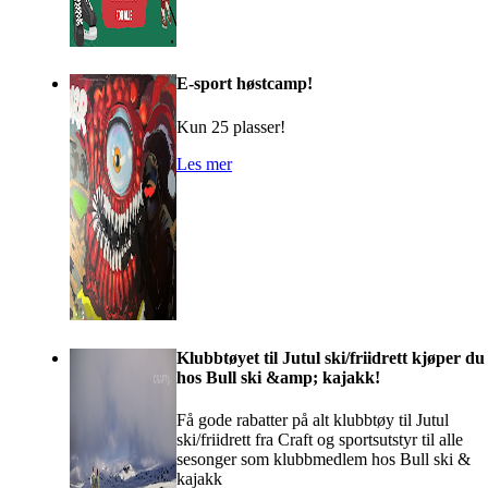
E-sport høstcamp!
Kun 25 plasser!
Les mer
Klubbtøyet til Jutul ski/friidrett kjøper du
hos Bull ski &amp; kajakk!
Få gode rabatter på alt klubbtøy til Jutul
ski/friidrett fra Craft og sportsutstyr til alle
sesonger som klubbmedlem hos Bull ski &
kajakk