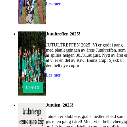
Les mer
Jutultreffen 2025!
JUTULTREFFEN 2025! Vi er godt i gang
med planleggingen av årets Jutultreffen, som 
år spilles helgen 30./31.august. Nytt av året e
at vi er en del av Kiwi Bama-Cup! Sjekk ut
den helt nye cup-n
Les mer
Jutulen, 2025!
Jutulen er klubbens gratis medlemsblad som
gis ut en gang i året! Men, vi er helt avhengi
av å få inn en ny frivillig som kan grafisk