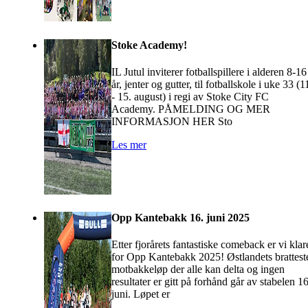
Stoke Academy!
IL Jutul inviterer fotballspillere i alderen 8-16
år, jenter og gutter, til fotballskole i uke 33 (1
- 15. august) i regi av Stoke City FC
Academy. PÅMELDING OG MER
INFORMASJON HER Sto
Les mer
Opp Kantebakk 16. juni 2025
Etter fjorårets fantastiske comeback er vi klar
for Opp Kantebakk 2025! Østlandets brattest
motbakkeløp der alle kan delta og ingen
resultater er gitt på forhånd går av stabelen 16
juni. Løpet er